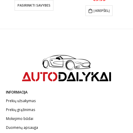
€17.86
PASIRINKTI SAVYBES
through
Į KREPŠELĮ
€53.40
INFORMACIJA
Prekių užsakymas
Prekių grąžinimas
Mokėjimo būdai
Duomenų apsauga