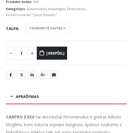
€16.49
Produkto kodas:
N/A
through
Kategorijos:
Automobilių detailing'as
,
Eksterjeras
,
€25.28
Kondicionieriai "Quick Detailer"
TALPA
Į KREPŠELĮ
APRAŠYMAS
CARPRO EliXir
tai absoliučiai fenomenalus ir greitas kėbulo
blizgiklis, kuris sukuria stipraus blizgesio, spalvos sodrumo ir
hidrofobijos efektus tiek ant nano keramika padengtų