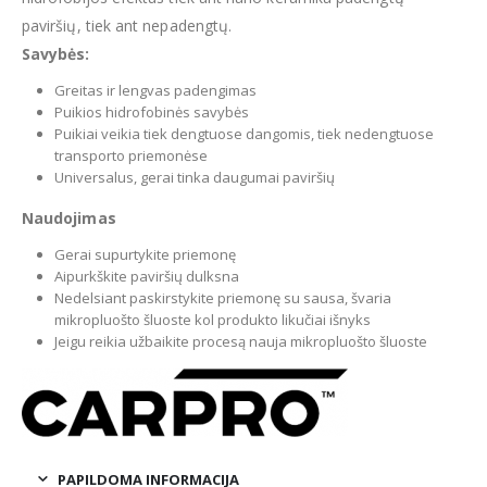
paviršių, tiek ant nepadengtų.
Savybės:
Greitas ir lengvas padengimas
Puikios hidrofobinės savybės
Puikiai veikia tiek dengtuose dangomis, tiek nedengtuose
transporto priemonėse
Universalus, gerai tinka daugumai paviršių
Naudojimas
Gerai supurtykite priemonę
Aipurkškite paviršių dulksna
Nedelsiant paskirstykite priemonę su sausa, švaria
mikropluošto šluoste kol produkto likučiai išnyks
Jeigu reikia užbaikite procesą nauja mikropluošto šluoste
PAPILDOMA INFORMACIJA