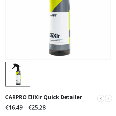
CARPRO EliXir Quick Detailer
Price
€
16.49
–
€
25.28
range: