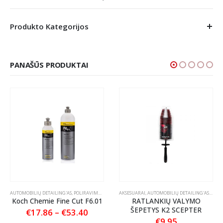
Produkto Kategorijos
PANAŠŪS PRODUKTAI
RIKLIO VALIKLIAI
AUTOMOBILIŲ DETAILING'AS
,
POLIRAVIMAS
,
POLIRAVIMO PASTOS
AKSESUARAI
,
AUTOMOBILIŲ DETAILING'AS
,
ŠEPEČ
Koch Chemie Fine Cut F6.01
RATLANKIŲ VALYMO
ŠEPETYS K2 SCEPTER
Price
€
17.86
–
€
53.40
range:
€
9.95
This product has multiple variants. The options may be chosen on the product page