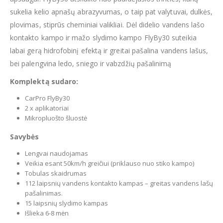
sukelia kelio apnašų abrazyvumas, o taip pat valytuvai, dulkės,
plovimas, stiprūs cheminiai valikliai. Dėl didelio vandens lašo
kontakto kampo ir mažo slydimo kampo FlyBy30 suteikia
labai gerą hidrofobinį efektą ir greitai pašalina vandens lašus,
bei palengvina ledo, sniego ir vabzdžių pašalinimą
Komplektą sudaro:
CarPro FlyBy30
2 x aplikatoriai
Mikropluošto šluostė
Savybės
Lengvai naudojamas
Veikia esant 50km/h greičiui (priklauso nuo stiko kampo)
Tobulas skaidrumas
112 laipsnių vandens kontakto kampas – greitas vandens lašų
pašalinimas.
15 laipsnių slydimo kampas
Išlieka 6-8 mėn