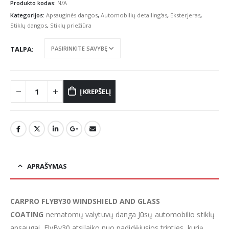
Produkto kodas:
N/A
Kategorijos:
Apsauginės dangos
,
Automobilių detailing'as
,
Eksterjeras
,
Stiklų dangos
,
Stiklų priežiūra
TALPA
Į KREPŠELĮ
APRAŠYMAS
CARPRO FLYBY30 WINDSHIELD AND GLASS
COATING
nematomų valytuvų danga Jūsų automobilio stiklų
apsaugai. FlyBy30 atsilaiko nuo padidėjusios trinties, kurią