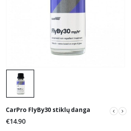
CarPro FlyBy30 stiklų danga
€
14.90