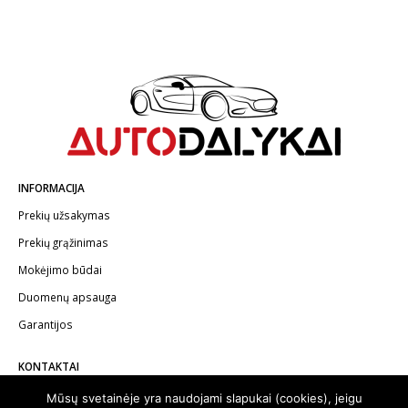
INFORMACIJA
Prekių užsakymas
Prekių grąžinimas
Mokėjimo būdai
Duomenų apsauga
Garantijos
KONTAKTAI
Telefonas:
+370 602 62622
Mūsų svetainėje yra naudojami slapukai (cookies), jeigu