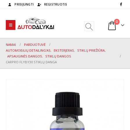
PRISIJUNGTI
REGISTRUOTIS
0
NAMAI
PARDUOTUVĖ
AUTOMOBILIŲ DETAILING'AS
,
EKSTERJERAS
,
STIKLŲ PRIEŽIŪRA
,
APSAUGINĖS DANGOS
,
STIKLŲ DANGOS
CARPRO FLYBY30 STIKLŲ DANGA