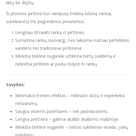
liktų be dryžių.
Ši plovimo pirštinė turi vienpusę tinklinę kišenę rankai,
suteikiančią tris pagrindinius privalumus:
Lengviau ištraukti ranką iš pirštinės.
Sumažina rankų nuovargį, nes laikoma mažiau perteklinio
vandens nei tradicinėse pirštinėse.
Minkšta tinklinė nugarėlė užtikrina tvirtą sukibimą ir
neleidžia pirštinei ar padui išslysti iš rankų.
Savybės:
Minimalus trinties efektas – nebraižo dažų ir neperkelia
nešvarumų.
Saugus visiems paviršiams – net jautriausiems.
Lengva priežiūra – galima skalbti skalbimo mašinoje.
Minkšta tinklinė nugarėlė – tvirtas sukibimas visada, jokių
nukritimų.