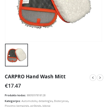
CARPRO Hand Wash Mitt
€
17.47
Produkto kodas:
8809397818128
Kategorijos:
Automobilių detailing'as
,
Eksterjeras
,
Plovimo kempinės, pirštinės, kibirai