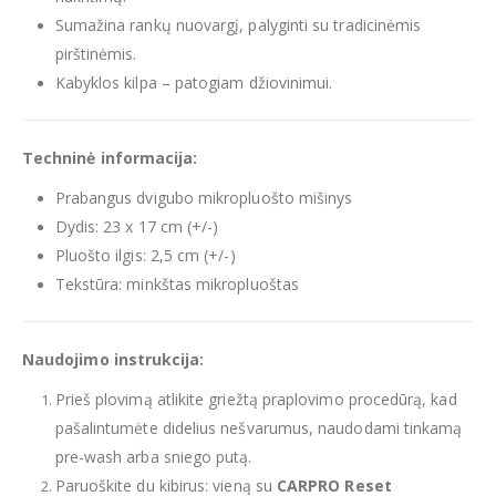
Sumažina rankų nuovargį, palyginti su tradicinėmis
pirštinėmis.
Kabyklos kilpa – patogiam džiovinimui.
Techninė informacija:
Prabangus dvigubo mikropluošto mišinys
Dydis: 23 x 17 cm (+/-)
Pluošto ilgis: 2,5 cm (+/-)
Tekstūra: minkštas mikropluoštas
Naudojimo instrukcija:
Prieš plovimą atlikite griežtą praplovimo procedūrą, kad
pašalintumėte didelius nešvarumus, naudodami tinkamą
pre-wash arba sniego putą.
Paruoškite du kibirus: vieną su
CARPRO Reset