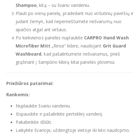
Shampoo
, kitą – su švariu vandeniu.
Plauti po vieną panelę, pradedant nuo viršutinių paviršių ir
judant žemyn, kad neperneštumėte nešvarumų nuo
apačios atgal ant viršaus.
Po kiekvienos panelės nuplaukite
CARPRO Hand Wash
Microfiber Mitt
„Rinse“ kibire, naudojant
Grit Guard
Washboard
, kad pašalintumėte nešvarumus, prieš
grąžinant į šampūno kibirą kitai panelės plovimui.
Priežiūros patarimai:
Rankomis:
Nuplaukite švariu vandeniu.
Išspauskite ir pašalinkite perteklinį vandenį.
Pakabinkite džiūti.
Laikykite švarioje, uždengtoje vietoje iki kito naudojimo.