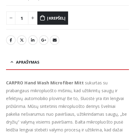
Į KREPŠELĮ
APRAŠYMAS
CARPRO Hand Wash Microfiber Mitt
sukurtas su
prabangaus mikropluošto mišiniu, kad užtikrintų saugų ir
efektyvų automobilio plovimą! Be to, šluostė yra itin lengvai
prižiūrima. Mūsų sintetinis mikropluošto derinys švelniai
pakelia nešvarumus nuo paviršiaus, užtikrindamas saugų, „be
dryžių“ valymą visiems paviršiams. Balta mikropluošto pusė
leidžia lengvai stebėti valymo procesą ir užtikrina, kad dažai