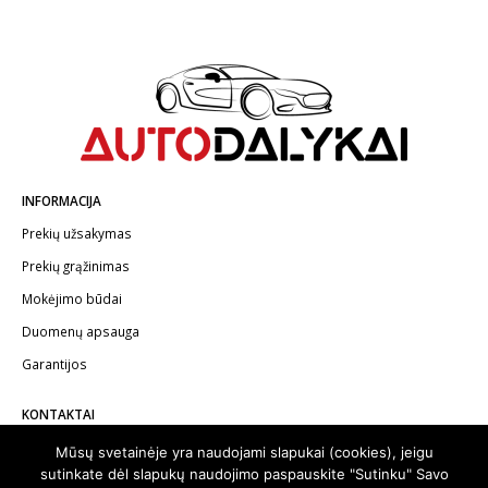
INFORMACIJA
Prekių užsakymas
Prekių grąžinimas
Mokėjimo būdai
Duomenų apsauga
Garantijos
KONTAKTAI
Telefonas:
+370 602 62622
Mūsų svetainėje yra naudojami slapukai (cookies), jeigu
sutinkate dėl slapukų naudojimo paspauskite "Sutinku" Savo
El.paštas:
info@autodalykai.lt