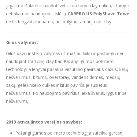
jį galima išplauti ir naudoti vėl – tuo tarpu clay nukritęs tampa
netinkamas naudojimui. Mūsų
CARPRO US PolyShave Towel
ne tik lengvai plaunama, bet ir ilgiau tarnauja nei clay.
Gilus valymas:
Gilus dažų ir stiklo valymas už mažiau laiko ir pastangų nei
naudojant tradicinę clay bar. Pažangi gumos polimero
technologija lengvai pašalina viršutinio paviršiaus dažus, kelių
nešvarumus, bitumą, overspray, vandens dėmes, medžių
saką, geležinkelio dulkes ir kitus paviršiuje susietus
nešvarumus. Po naudojimo paviršius lieka švarus, lygus ir be
nešvarumų.
2019 atnaujintos versijos savybės:
Pažangi gumos polimero technologija suteikia geresnį