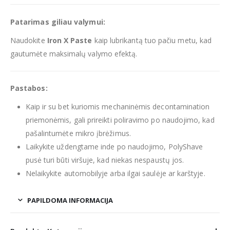
Patarimas giliau valymui:
Naudokite
Iron X Paste
kaip lubrikantą tuo pačiu metu, kad
gautumėte maksimalų valymo efektą.
Pastabos:
Kaip ir su bet kuriomis mechaninėmis decontamination
priemonėmis, gali prireikti poliravimo po naudojimo, kad
pašalintumėte mikro įbrėžimus.
Laikykite uždengtame inde po naudojimo, PolyShave
pusė turi būti viršuje, kad niekas nespaustų jos.
Nelaikykite automobilyje arba ilgai saulėje ar karštyje.
PAPILDOMA INFORMACIJA