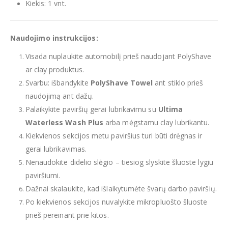
Kiekis: 1 vnt.
Naudojimo instrukcijos:
Visada nuplaukite automobilį prieš naudojant PolyShave
ar clay produktus.
Svarbu: išbandykite
PolyShave Towel
ant stiklo prieš
naudojimą ant dažų.
Palaikykite paviršių gerai lubrikavimu su
Ultima
Waterless Wash Plus
arba mėgstamu clay lubrikantu.
Kiekvienos sekcijos metu paviršius turi būti drėgnas ir
gerai lubrikavimas.
Nenaudokite didelio slėgio – tiesiog slyskite šluoste lygiu
paviršiumi.
Dažnai skalaukite, kad išlaikytumėte švarų darbo paviršių.
Po kiekvienos sekcijos nuvalykite mikropluošto šluoste
prieš pereinant prie kitos.