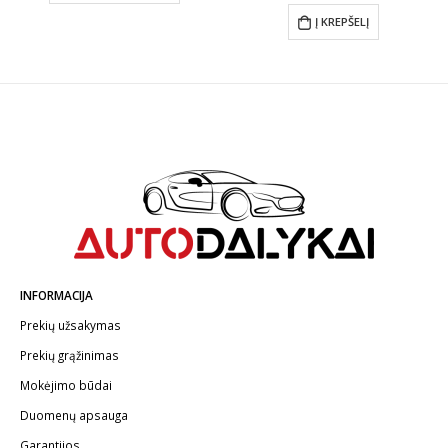
€14.60
ugh
was:
is:
Į KREPŠELĮ
30
€19.00.
€17.10.
INFORMACIJA
Prekių užsakymas
Prekių grąžinimas
Mokėjimo būdai
Duomenų apsauga
Garantijos