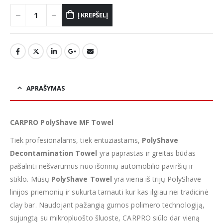
Į KREPŠELĮ
APRAŠYMAS
CARPRO PolyShave MF Towel
Tiek profesionalams, tiek entuziastams,
PolyShave
Decontamination Towel
yra paprastas ir greitas būdas
pašalinti nešvarumus nuo išorinių automobilio paviršių ir
stiklo. Mūsų
PolyShave Towel
yra viena iš trijų PolyShave
linijos priemonių ir sukurta tarnauti kur kas ilgiau nei tradicinė
clay bar. Naudojant pažangią gumos polimero technologiją,
sujungtą su mikropluošto šluoste, CARPRO siūlo dar vieną