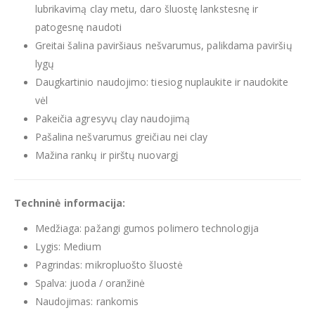
lubrikavimą clay metu, daro šluostę lankstesnę ir
patogesnę naudoti
Greitai šalina paviršiaus nešvarumus, palikdama paviršių
lygų
Daugkartinio naudojimo: tiesiog nuplaukite ir naudokite
vėl
Pakeičia agresyvų clay naudojimą
Pašalina nešvarumus greičiau nei clay
Mažina rankų ir pirštų nuovargį
Techninė informacija:
Medžiaga: pažangi gumos polimero technologija
Lygis: Medium
Pagrindas: mikropluošto šluostė
Spalva: juoda / oranžinė
Naudojimas: rankomis