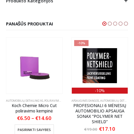
Produkto Kategorijos
PANAŠŪS PRODUKTAI
-10%
-10%
OLIRAVIMO PASTOS
AUTOMOBILIŲ DETAILING'AS
,
POLIRAVIMO PADAI
APSAUGINĖS DANGOS
,
AUTOMOBILIŲ DETAILING'AS
Koch Chemie Micro Cut
PROFESIONALI 6 MĖNESIŲ
poliravimo kempinė
AUTOMOBILIO APSAUGA
SONAX “POLYMER NET
Price
€
6.50
–
€
14.60
SHIELD”
range:
This product has multiple variants. The options may be chosen on the product page
€6.50
:
Original
Current
€
17.10
€
19.00
PASIRINKTI SAVYBES
through
35
price
price