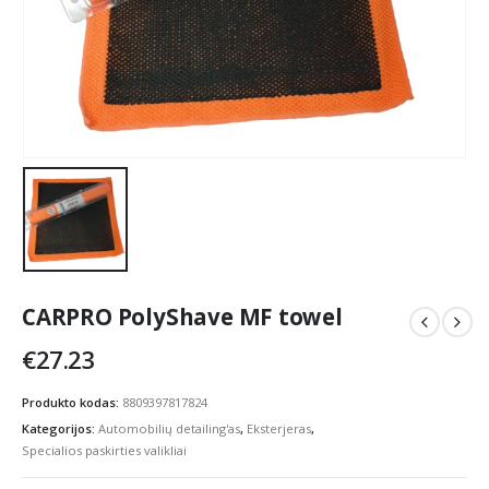
CARPRO PolyShave MF towel
€
27.23
Produkto kodas:
8809397817824
Kategorijos:
Automobilių detailing'as
,
Eksterjeras
,
Specialios paskirties valikliai