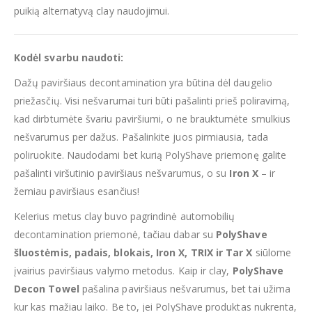
puikią alternatyvą clay naudojimui.
Kodėl svarbu naudoti:
Dažų paviršiaus decontamination yra būtina dėl daugelio
priežasčių. Visi nešvarumai turi būti pašalinti prieš poliravimą,
kad dirbtumėte švariu paviršiumi, o ne brauktumėte smulkius
nešvarumus per dažus. Pašalinkite juos pirmiausia, tada
poliruokite. Naudodami bet kurią PolyShave priemonę galite
pašalinti viršutinio paviršiaus nešvarumus, o su
Iron X
– ir
žemiau paviršiaus esančius!
Kelerius metus clay buvo pagrindinė automobilių
decontamination priemonė, tačiau dabar su
PolyShave
šluostėmis, padais, blokais, Iron X, TRIX ir Tar X
siūlome
įvairius paviršiaus valymo metodus. Kaip ir clay,
PolyShave
Decon Towel
pašalina paviršiaus nešvarumus, bet tai užima
kur kas mažiau laiko. Be to, jei PolyShave produktas nukrenta,