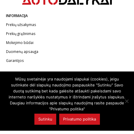
INFORMACIJA
Prekių užsakymas
Prekių grąžinimas
Mokėjimo būdai
Duomenų apsauga
Garantijos
KONTAKTAI
Mūsų svetainėje yra naudojami slapukai (cookies), jeigu
Telefonas:
+370 602 62622
sutinkate dėl slapukų naudojimo paspauskite "Sutinku" Savo
duotą sutikimą bet kada galėsite atšaukti pakeisdami savo
El.paštas:
info@autodalykai.lt
interneto naršyklės nustatymus ir ištrindami įrašytus slapukus.
Daugiau informacijos apie slapukų naudojimą rasite paspaude
"Privatumo politika"
Sutinku
Privatumo politika
© 2024. Visos teisės saugomos | Svetainę sukūrė:
svetainesideja.lt