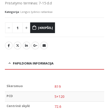
Pristatymo terminas: 7-15 d.d
Kategorija:
Lengvo lydinio ratlankiai
Į KREPŠELĮ
PAPILDOMA INFORMACIJA
Skersmuo
R19
PCD
5×120
Centrinė skylė
72.6