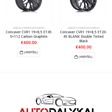
LENGVO LYDINIO RATLANKIAI
LENGVO LYDINIO RATLANKIAI
Concaver CVR1 19×8,5 ET45
Concaver CVR1 19×8,5 ET20-
5×112 Carbon Graphite
45 BLANK Double Tinted
Black
€
400.00
€
400.00
Į KREPŠELĮ
Į KREPŠELĮ