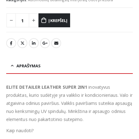
Į KREPŠELĮ
APRAŠYMAS
ELITE DETAILER LEATHER SUPER 2IN1
inovatyvus
produktas, kurio sudėtyje yra valiklio ir kondicionieriaus. Valo ir
atgaivina odinius paviršius. Valiklis paviršiams suteikia apsaugą
nuo kenksmingų UV spindulių. Minkština ir apsaugo odinius
elementus nuo pakartotinio sutepimo.
Kaip naudoti?