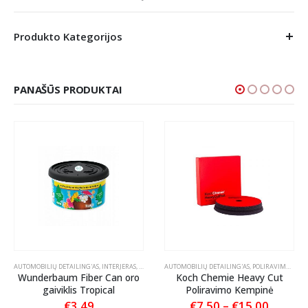
Produkto Kategorijos
PANAŠŪS PRODUKTAI
PAI AUTOMOBILIUI
AUTOMOBILIŲ DETAILING'AS
,
INTERJERAS
,
KVAPAI AUTOMOBILIUI
AUTOMOBILIŲ DETAILING'AS
,
POLIRAVIMAS
,
POL
Wunderbaum Fiber Can oro
Koch Chemie Heavy Cut
gaiviklis Tropical
Poliravimo Kempinė
Price
€
3.49
€
7.50
–
€
15.00