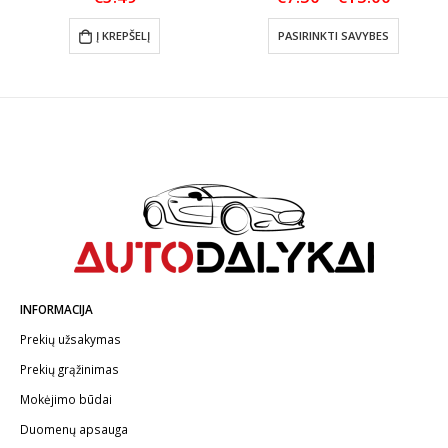
range:
This product has multiple variants. The options may be chosen on the product page
€7.50
Į KREPŠELĮ
PASIRINKTI SAVYBES
throug
€15.00
INFORMACIJA
Prekių užsakymas
Prekių grąžinimas
Mokėjimo būdai
Duomenų apsauga