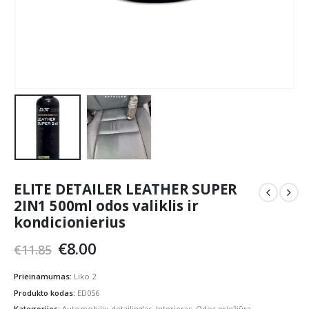
ELITE DETAILER LEATHER SUPER
2IN1 500ml odos valiklis ir
kondicionierius
Original
Current
€
8.00
€
11.85
price
price
was:
is:
Prieinamumas:
Liko 2
€11.85.
€8.00.
Produkto kodas:
ED056
Kategorijos:
Automobilių detailing'as
,
Interjeras
,
Odos priežiūra