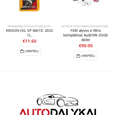
TRANSMISINĖ ALYVA (AUTO.DĖŽ)
,
ALYVA
ALYVOS IR FILTRO KOMPLEKTAI (AUTO.DĖŽ)
,
TRAN
KROON-OIL SP MATIC 2032
FEBI alyvos ir filtro
1L.
komplektas Audi/VW DSG6
dėžei
€
11.60
€
90.00
Į KREPŠELĮ
Į KREPŠELĮ