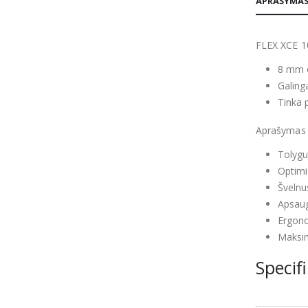
APRAŠYMA
FLEX XCE 10
8 mm o
Galinga
Tinka p
Aprašymas
Tolygu
Optimi
Švelnu
Apsaug
Ergono
Maksim
Specifi