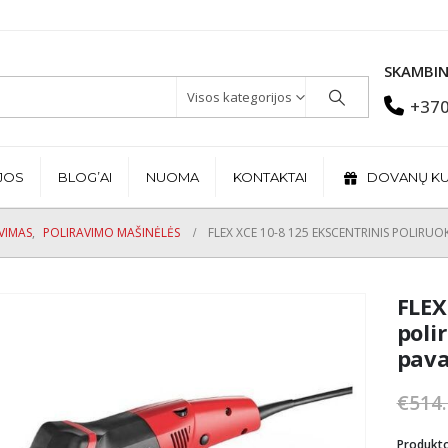
SKAMBIN
Visos kategorijos
+370
JOS
BLOG’AI
NUOMA
KONTAKTAI
DOVANŲ K
VIMAS
,
POLIRAVIMO MAŠINĖLĖS
FLEX XCE 10-8 125 EKSCENTRINIS POLIRUO
FLEX
poli
pav
€
514
Produkt