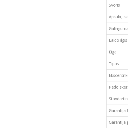
Svoris
Apsukų sk
Galingum
Laido ilgis
Eiga
Tipas
Ekscentrik
Pado ske
Standartini
Garantija
Garantija