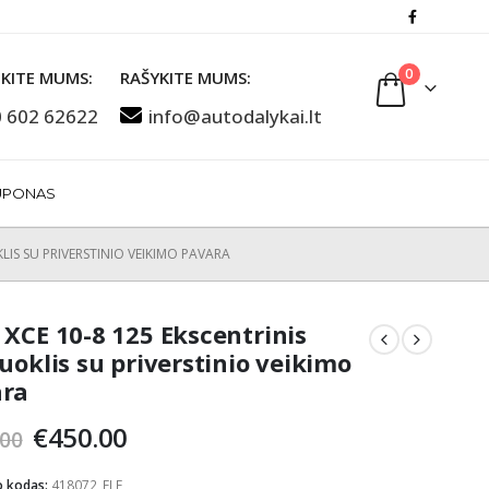
0
KITE MUMS:
RAŠYKITE MUMS:
 602 62622
info@autodalykai.lt
UPONAS
KLIS SU PRIVERSTINIO VEIKIMO PAVARA
 XCE 10-8 125 Ekscentrinis
ruoklis su priverstinio veikimo
ara
Original
Current
€
450.00
.00
price
price
was:
is:
o kodas:
418072_FLE