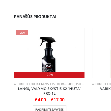
PANAŠŪS PRODUKTAI
-20%
-20%
ADAI
AUTOMOBILIŲ DETAILING'AS
,
EKSTERJERAS
,
STIKLŲ PRIEŽIŪRA
AUTOMOBILIŲ D
o
LANGŲ VALYMO SKYSTIS K2 “NUTA”
VARIK
PRO 1L
Price
€
4.00
–
€
17.00
range:
This product has multiple variants. The options may be chosen on the product page
€4.00
PASIRINKTI SAVYBES