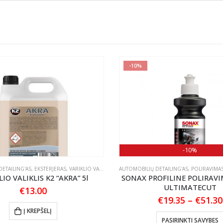
-10%
-10%
ETAILING'AS
,
EKSTERJERAS
,
VARIKLIO VALIKLIAI
AUTOMOBILIŲ DETAILING'AS
,
POLIRAVIMA
LIO VALIKLIS K2 “AKRA” 5l
SONAX PROFILINE POLIRAV
ULTIMATECUT
€
13.00
€
19.35
–
€
51.30
Į KREPŠELĮ
PASIRINKTI SAVYBES