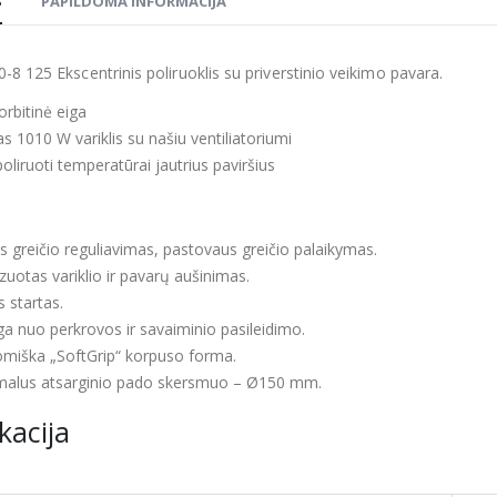
S
PAPILDOMA INFORMACIJA
-8 125 Ekscentrinis poliruoklis su priverstinio veikimo pavara.
rbitinė eiga
s 1010 W variklis su našiu ventiliatoriumi
oliruoti temperatūrai jautrius paviršius
s greičio reguliavimas, pastovaus greičio palaikymas.
zuotas variklio ir pavarų aušinimas.
s startas.
a nuo perkrovos ir savaiminio pasileidimo.
miška „SoftGrip“ korpuso forma.
alus atsarginio pado skersmuo – Ø150 mm.
kacija