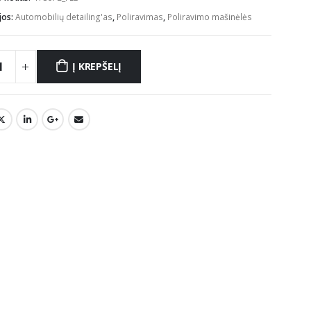
€514.00.
€450.00.
jos:
Automobilių detailing'as
,
Poliravimas
,
Poliravimo mašinėlės
Į KREPŠELĮ