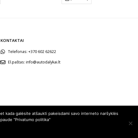
through
€51.30
KONTAKTAI
Telefonas:
+370 602 62622
El.paštas:
info@autodalykai.lt
et kada galėsite atšaukti pakeisdami savo interneto naršyklės
spaude "Privatumo politika"