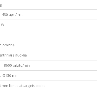
kg
– 430 aps./min.
0 W
 orbitinė
ntriniai šlifuokliai
 – 8600 orbitų/min.
s. Ø150 mm
 mm lipnus atsarginis padas