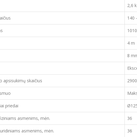
2,6 
aičius
140 
as
101
4 m
8 mm
Eksce
o apsisukimų skaičius
2900
rsmuo
Mak
ai priedai
Ø125
 fiziniams asmenims, mėn.
36
 juridiniams asmenims, mėn.
36