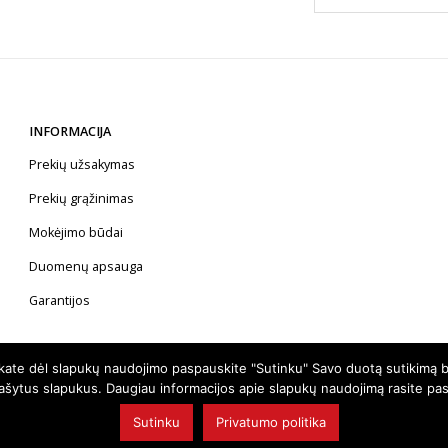
INFORMACIJA
Prekių užsakymas
Prekių grąžinimas
Mokėjimo būdai
Duomenų apsauga
Garantijos
nkate dėl slapukų naudojimo paspauskite "Sutinku" Savo duotą sutikimą b
rašytus slapukus. Daugiau informacijos apie slapukų naudojimą rasite pa
Sutinku
Privatumo politika