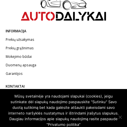
INFORMACIJA
Prekių užsakymas
Prekių grąžinimas
Mokėjimo būdai
Duomenų apsauga
Garantijos
KONTAKTAI
Telefonas:
+370 602 62622
Mūsų svetainėje yra naudojami slapukai (cookies), jeigu
sutinkate dėl slapukų naudojimo paspauskite "Sutinku" Savo
El.paštas:
info@autodalykai.lt
duotą sutikimą bet kada galėsite atšaukti pakeisdami savo
interneto naršyklės nustatymus ir ištrindami įrašytus slapukus.
Daugiau informacijos apie slapukų naudojimą rasite paspaude
"Privatumo politika"