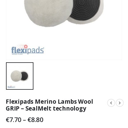
Flexipads Merino Lambs Wool
GRIP – SealMelt technology
Price
€
7.70
–
€
8.80
range: