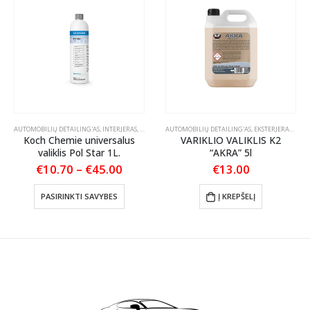
AUTOMOBILIŲ DETAILING'AS
,
INTERJERAS
,
ODOS PRIEŽIŪRA
AUTOMOBILIŲ DETAILING'AS
,
TEKSTILĖS PRIEŽIŪRA
,
EKSTERJERAS
,
VARI
Koch Chemie universalus
VARIKLIO VALIKLIS K2
valiklis Pol Star 1L.
“AKRA” 5l
Price
€
10.70
–
€
45.00
€
13.00
:
range:
This product has multiple variants. The options may be chosen on the product page
€10.70
PASIRINKTI SAVYBES
Į KREPŠELĮ
gh
through
0
€45.00