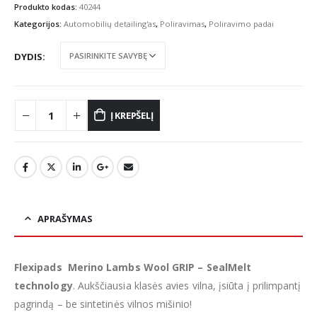
€7.70
Produkto kodas:
40244
through
Kategorijos:
Automobilių detailing'as
,
Poliravimas
,
Poliravimo padai
€8.80
DYDIS
Į KREPŠELĮ
APRAŠYMAS
Flexipads Merino Lambs Wool GRIP – SealMelt
technology
. Aukščiausia klasės avies vilna, įsiūta į prilimpantį
pagrindą – be sintetinės vilnos mišinio!