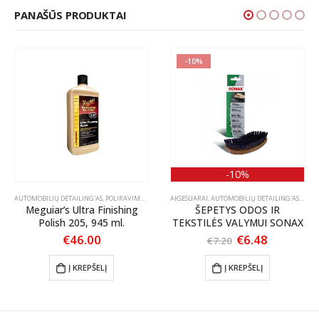
PANAŠŪS PRODUKTAI
-10%
-10%
S PRIEŽIŪRA
AUTOMOBILIŲ DETAILING'AS
,
TEKSTILĖS PRIEŽIŪRA
,
POLIRAVIMAS
,
POLIRAVIMO PASTOS
AKSESUARAI
,
AUTOMOBILIŲ DETAILING'AS
,
ŠEPEČ
Meguiar’s Ultra Finishing
ŠEPETYS ODOS IR
Polish 205, 945 ml.
TEKSTILĖS VALYMUI SONAX
Original
Current
€
46.00
€
6.48
€
7.20
:
price
price
70
was:
is:
Į KREPŠELĮ
Į KREPŠELĮ
ugh
€7.20.
€6.48.
00