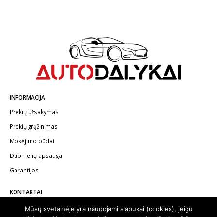
INFORMACIJA
Prekių užsakymas
Prekių grąžinimas
Mokėjimo būdai
Duomenų apsauga
Garantijos
KONTAKTAI
Telefonas:
+370 602 62622
Mūsų svetainėje yra naudojami slapukai (cookies), jeigu