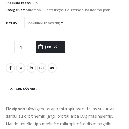
Produkto kodas:
N/A
Kategorijos:
Automobilių detailing'as
,
Poliravimas
,
Poliravimo padai
DYDIS
Į KREPŠELĮ
APRAŠYMAS
Flexipads
užbaigimo etapo mikropluošto diskas sukurtas
darbui su orbitinėmis (angl. orbital arba DA) mašinėlėmis.
Naudojant šio tipo mašinėlę mIkropluošto disko pagalba