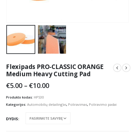
Flexipads PRO-CLASSIC ORANGE
Medium Heavy Cutting Pad
Price
€
5.00
–
€
10.00
range:
€5.00
Produkto kodas:
HP530
through
Kategorijos:
Automobilių detailing'as
,
Poliravimas
,
Poliravimo padai
€10.00
DYDIS