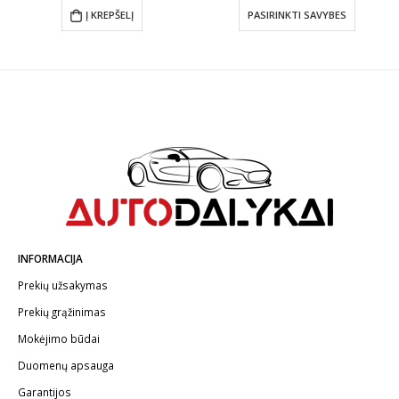
€7.11
Į KREPŠELĮ
PASIRINKTI SAVYBES
throug
€14.80
INFORMACIJA
Prekių užsakymas
Prekių grąžinimas
Mokėjimo būdai
Duomenų apsauga
Garantijos