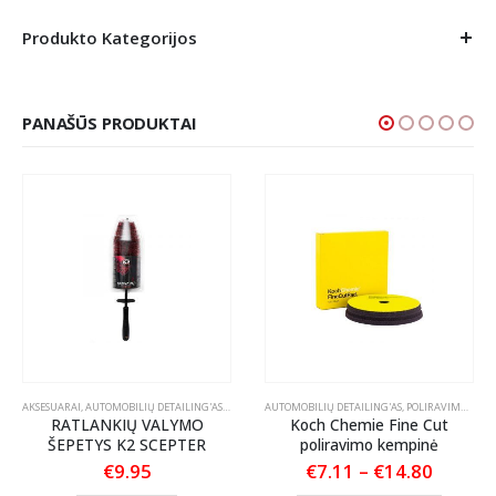
Produkto Kategorijos
PANAŠŪS PRODUKTAI
ŽIŪRA
RIKLIO VALIKLIAI
AKSESUARAI
,
AUTOMOBILIŲ DETAILING'AS
,
ŠEPEČIAI / TEPTUKAI
AUTOMOBILIŲ DETAILING'AS
,
POLIRAVIMAS
,
POL
RATLANKIŲ VALYMO
Koch Chemie Fine Cut
ŠEPETYS K2 SCEPTER
poliravimo kempinė
Price
€
9.95
€
7.11
–
€
14.80
range:
This product has multiple variants. The options may be chosen on the product page