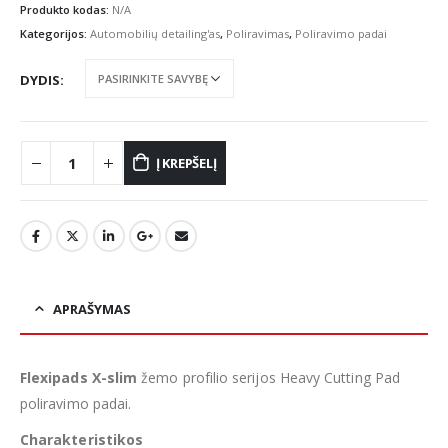
€4.70
Produkto kodas:
N/A
through
Kategorijos:
Automobilių detailing'as
,
Poliravimas
,
Poliravimo padai
€6.50
DYDIS
Į KREPŠELĮ
APRAŠYMAS
Flexipads X-slim
žemo profilio serijos Heavy Cutting Pad
poliravimo padai.
Charakteristikos