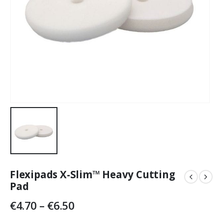
Flexipads X-Slim™ Heavy Cutting
Pad
Price
€
4.70
–
€
6.50
range: