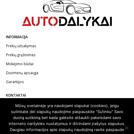
INFORMACIJA
Prekių užsakymas
Prekių grąžinimas
Mokėjimo būdai
Duomenų apsauga
Garantijos
KONTAKTAI
Telefonas:
+370 602 62622
Mūsų svetainėje yra naudojami slapukai (cookies), jeigu
sutinkate dėl slapukų naudojimo paspauskite "Sutinku" Savo
El.paštas:
info@autodalykai.lt
duotą sutikimą bet kada galėsite atšaukti pakeisdami savo
interneto naršyklės nustatymus ir ištrindami įrašytus slapukus.
Daugiau informacijos apie slapukų naudojimą rasite paspaude