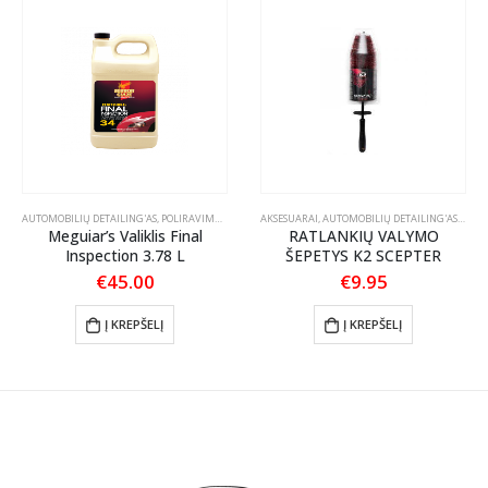
S PRIEŽIŪRA
AUTOMOBILIŲ DETAILING'AS
,
TEKSTILĖS PRIEŽIŪRA
,
POLIRAVIMAS
,
POLIRAVIMO PASTOS VALIKLIAI
AKSESUARAI
,
AUTOMOBILIŲ DETAILING'AS
,
ŠEPEČ
Meguiar’s Valiklis Final
RATLANKIŲ VALYMO
Inspection 3.78 L
ŠEPETYS K2 SCEPTER
€
45.00
€
9.95
:
70
Į KREPŠELĮ
Į KREPŠELĮ
ugh
00