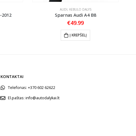
AUDI
,
KĖBULO DALYS
8-2012
Sparnas Audi A4 B8
Pri
€
49.99
Į KREPŠELĮ
KONTAKTAI
Telefonas:
+370 602 62622
El.paštas:
info@autodalykai.lt