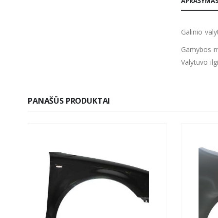
APRAŠYMA
Galinio val
Gamybos me
Valytuvo il
PANAŠŪS PRODUKTAI