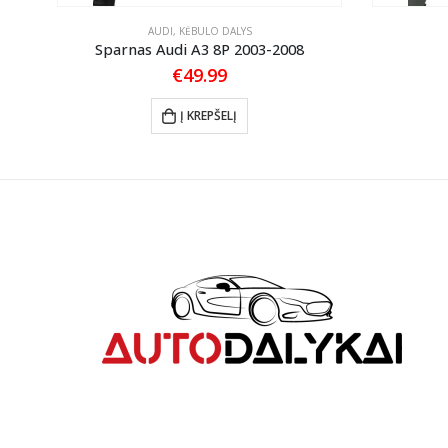
AUDI
,
KĖBULO DALYS
Sparnas Audi A3 8P 2003-2008
t
€
49.99
Į KREPŠELĮ