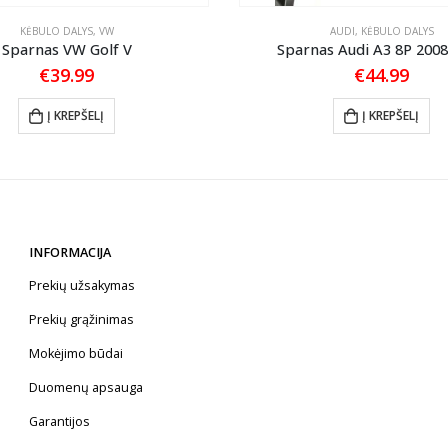
KĖBULO DALYS
,
VW
AUDI
,
KĖBULO DALYS
Sparnas VW Golf V
Sparnas Audi A3 8P 200
€
39.99
€
44.99
Į KREPŠELĮ
Į KREPŠELĮ
INFORMACIJA
Prekių užsakymas
Prekių grąžinimas
Mokėjimo būdai
Duomenų apsauga
Garantijos