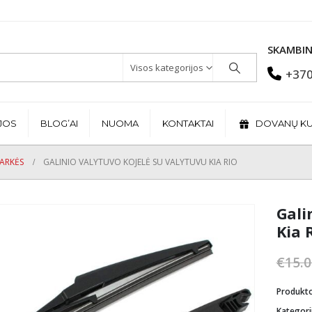
SKAMBIN
Visos kategorijos
+370
JOS
BLOG’AI
NUOMA
KONTAKTAI
DOVANŲ K
MARKĖS
GALINIO VALYTUVO KOJELĖ SU VALYTUVU KIA RIO
Gali
Kia 
€
15.0
Produkt
Kategori