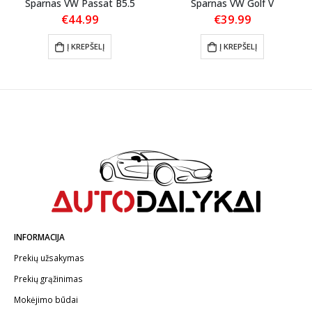
Sparnas VW Passat B5.5
Sparnas VW Golf V
€
44.99
€
39.99
Į KREPŠELĮ
Į KREPŠELĮ
INFORMACIJA
Prekių užsakymas
Prekių grąžinimas
Mokėjimo būdai