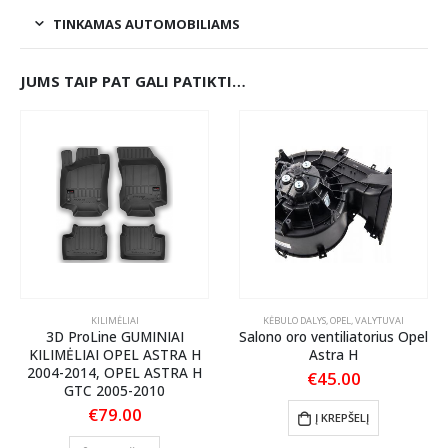
TINKAMAS AUTOMOBILIAMS
JUMS TAIP PAT GALI PATIKTI…
KILIMĖLIAI
KĖBULO DALYS
,
OPEL
,
VALYTUVAI
3D ProLine GUMINIAI
Salono oro ventiliatorius Opel
KILIMĖLIAI OPEL ASTRA H
Astra H
2004-2014, OPEL ASTRA H
€
45.00
GTC 2005-2010
€
79.00
Į KREPŠELĮ