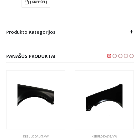
Į KREPŠELĮ
Produkto Kategorijos
PANAŠŪS PRODUKTAI
KĖBULO DALYS
,
VW
KĖBULO DALYS
,
VW