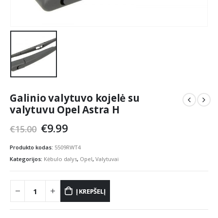
Galinio valytuvo kojelė su
valytuvu Opel Astra H
Original
Current
€
9.99
€
15.00
price
price
was:
is:
Produkto kodas:
5509RWT4
€15.00.
€9.99.
Kategorijos:
Kėbulo dalys
,
Opel
,
Valytuvai
Į KREPŠELĮ