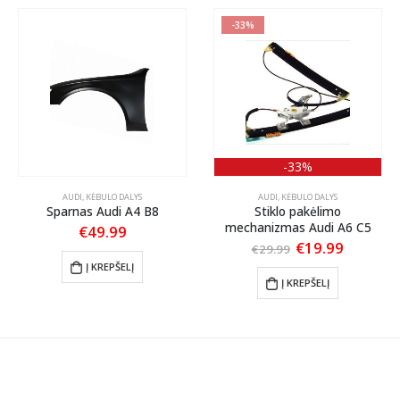
-33%
-33%
AUDI
,
KĖBULO DALYS
AUDI
,
KĖBULO DALYS
Sparnas Audi A4 B8
Stiklo pakėlimo
mechanizmas Audi A6 C5
€
49.99
Original
Current
€
19.99
€
29.99
price
price
Į KREPŠELĮ
was:
is:
Į KREPŠELĮ
€29.99.
€19.99.