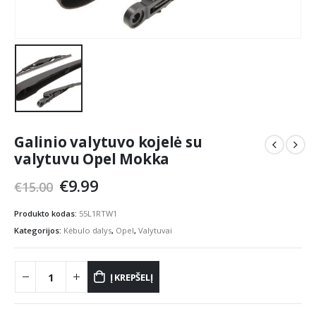
Galinio valytuvo kojelė su
valytuvu Opel Mokka
Original
Current
€
9.99
€
15.00
price
price
was:
is:
Produkto kodas:
55L1RTW1
€15.00.
€9.99.
Kategorijos:
Kėbulo dalys
,
Opel
,
Valytuvai
Į KREPŠELĮ