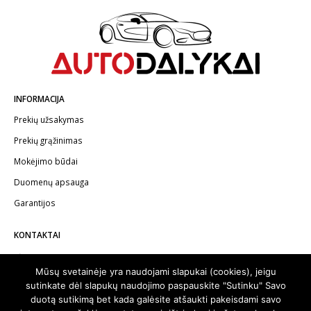
INFORMACIJA
Prekių užsakymas
Prekių grąžinimas
Mokėjimo būdai
Duomenų apsauga
Garantijos
KONTAKTAI
Telefonas:
+370 602 62622
Mūsų svetainėje yra naudojami slapukai (cookies), jeigu
El.paštas:
info@autodalykai.lt
sutinkate dėl slapukų naudojimo paspauskite "Sutinku" Savo
duotą sutikimą bet kada galėsite atšaukti pakeisdami savo