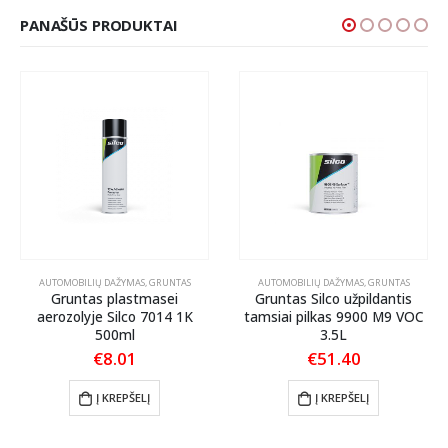
PANAŠŪS PRODUKTAI
AUTOMOBILIŲ DAŽYMAS
,
GRUNTAS
AUTOMOBILIŲ DAŽYMAS
,
GRUNTAS
Gruntas plastmasei
Gruntas Silco užpildantis
aerozolyje Silco 7014 1K
tamsiai pilkas 9900 M9 VOC
500ml
3.5L
€
8.01
€
51.40
Į KREPŠELĮ
Į KREPŠELĮ