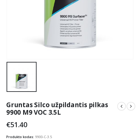
Gruntas Silco užpildantis pilkas
9900 M9 VOC 3.5L
€
51.40
Produkto kodas:
9900-C-3.5