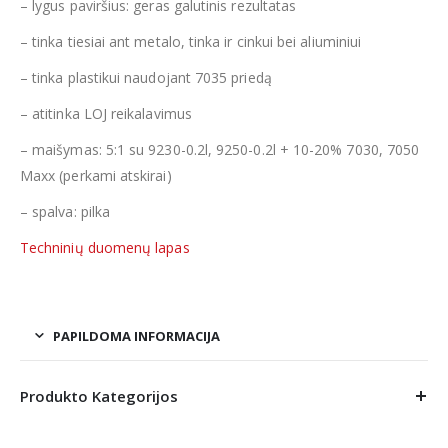
– lygus paviršius: geras galutinis rezultatas
– tinka tiesiai ant metalo, tinka ir cinkui bei aliuminiui
– tinka plastikui naudojant 7035 priedą
– atitinka LOJ reikalavimus
– maišymas: 5:1 su 9230-0.2l, 9250-0.2l + 10-20% 7030, 7050
Maxx (perkami atskirai)
– spalva: pilka
Techninių duomenų lapas
PAPILDOMA INFORMACIJA
Produkto Kategorijos