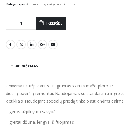
Kategorijos:
Automobilių dažymas
,
Gruntas
Į KREPŠELĮ
APRAŠYMAS
Universalus užpildantis HS gruntas skirtas mažo ploto ar
didelių paviršių remontui. Naudojamas su standartiniu ir greitu
kietikliais. Naudojant specialų priedą tinka plastikinėms dalims.
– geros užpildymo savybės
– greitai džiūna, lengvai šlifuojamas