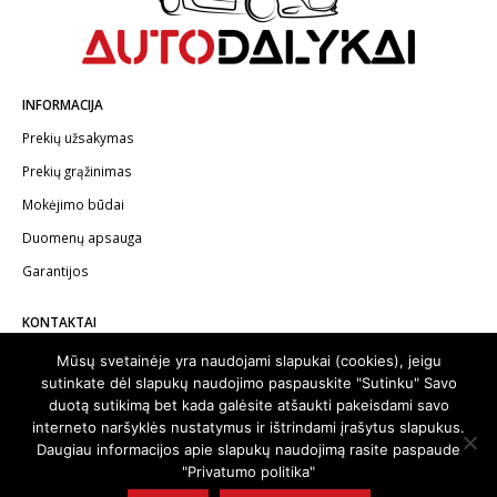
INFORMACIJA
Prekių užsakymas
Prekių grąžinimas
Mokėjimo būdai
Duomenų apsauga
Garantijos
KONTAKTAI
Telefonas:
+370 602 62622
Mūsų svetainėje yra naudojami slapukai (cookies), jeigu
sutinkate dėl slapukų naudojimo paspauskite "Sutinku" Savo
El.paštas:
info@autodalykai.lt
duotą sutikimą bet kada galėsite atšaukti pakeisdami savo
interneto naršyklės nustatymus ir ištrindami įrašytus slapukus.
Daugiau informacijos apie slapukų naudojimą rasite paspaude
"Privatumo politika"