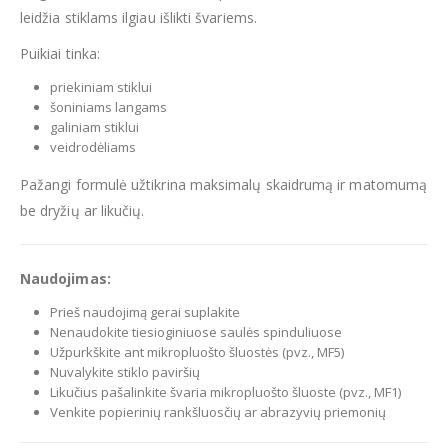
leidžia stiklams ilgiau išlikti švariems.
Puikiai tinka:
priekiniam stiklui
šoniniams langams
galiniam stiklui
veidrodėliams
Pažangi formulė užtikrina maksimalų skaidrumą ir matomumą
be dryžių ar likučių.
Naudojimas:
Prieš naudojimą gerai suplakite
Nenaudokite tiesioginiuose saulės spinduliuose
Užpurkškite ant mikropluošto šluostės (pvz., MF5)
Nuvalykite stiklo paviršių
Likučius pašalinkite švaria mikropluošto šluoste (pvz., MF1)
Venkite popierinių rankšluosčių ar abrazyvių priemonių