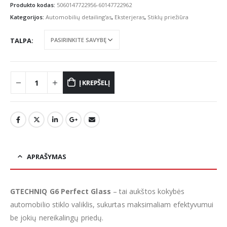
€13.09
Produkto kodas:
5060147722956-60147722962
through
Kategorijos:
Automobilių detailing'as
,
Eksterjeras
,
Stiklų priežiūra
€59.63
TALPA
Į KREPŠELĮ
APRAŠYMAS
GTECHNIQ G6 Perfect Glass
– tai aukštos kokybės
automobilio stiklo valiklis, sukurtas maksimaliam efektyvumui
be jokių nereikalingų priedų.