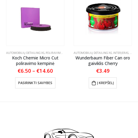
IKLŲ PRIEŽIŪRA
AUTOMOBILIŲ DETAILING'AS
,
POLIRAVIMO PADAI
AUTOMOBILIŲ DETAILING'AS
,
INTERJERAS
,
KVAPA
Koch Chemie Micro Cut
Wunderbaum Fiber Can oro
poliravimo kempinė
gaiviklis Cherry
Price
€
6.50
–
€
14.60
€
3.49
:
range:
This product has multiple variants. The options may be chosen on the product page
€6.50
PASIRINKTI SAVYBES
Į KREPŠELĮ
gh
through
0
€14.60