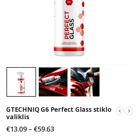
GTECHNIQ G6 Perfect Glass stiklo
valiklis
Price
€
13.09
–
€
59.63
range: