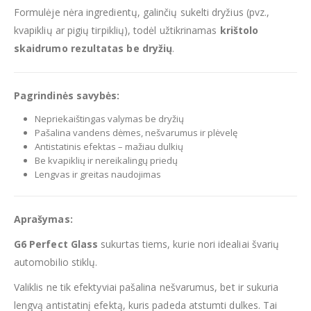
Formulėje nėra ingredientų, galinčių sukelti dryžius (pvz.,
kvapiklių ar pigių tirpiklių), todėl užtikrinamas
krištolo
skaidrumo rezultatas be dryžių
.
Pagrindinės savybės:
Nepriekaištingas valymas be dryžių
Pašalina vandens dėmes, nešvarumus ir plėvelę
Antistatinis efektas – mažiau dulkių
Be kvapiklių ir nereikalingų priedų
Lengvas ir greitas naudojimas
Aprašymas:
G6 Perfect Glass
sukurtas tiems, kurie nori idealiai švarių
automobilio stiklų.
Valiklis ne tik efektyviai pašalina nešvarumus, bet ir sukuria
lengvą antistatinį efektą, kuris padeda atstumti dulkes. Tai