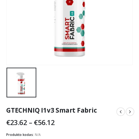
GTECHNIQ I1v3 Smart Fabric
Price
€
23.62
–
€
56.12
range:
€23.62
Produkto kodas:
N/A