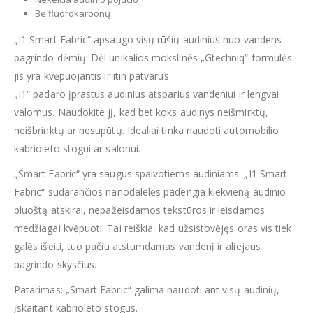
Be fluorokarbonų
„I1 Smart Fabric“ apsaugo visų rūšių audinius nuo vandens
pagrindo dėmių. Dėl unikalios mokslinės „Gtechniq“ formulės
jis yra kvėpuojantis ir itin patvarus.
„I1“ padaro įprastus audinius atsparius vandeniui ir lengvai
valomus. Naudokite jį, kad bet koks audinys neišmirktų,
neišbrinktų ar nesupūtų. Idealiai tinka naudoti automobilio
kabrioleto stogui ar salonui.
„Smart Fabric“ yra saugus spalvotiems audiniams. „I1 Smart
Fabric“ sudarančios nanodalelės padengia kiekvieną audinio
pluoštą atskirai, nepažeisdamos tekstūros ir leisdamos
medžiagai kvėpuoti. Tai reiškia, kad užsistovėjęs oras vis tiek
galės išeiti, tuo pačiu atstumdamas vandenį ir aliejaus
pagrindo skysčius.
Patarimas: „Smart Fabric“ galima naudoti ant visų audinių,
įskaitant kabrioleto stogus.