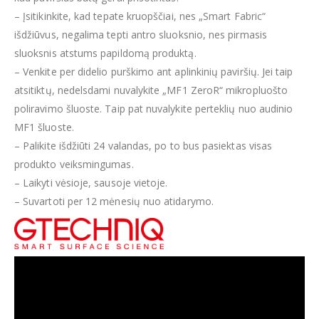
– Įsitikinkite, kad tepate kruopščiai, nes „Smart Fabric“
išdžiūvus, negalima tepti antro sluoksnio, nes pirmasis
sluoksnis atstums papildomą produktą.
– Venkite per didelio purškimo ant aplinkinių paviršių. Jei taip
atsitiktų, nedelsdami nuvalykite „MF1 ZeroR“ mikropluošto
poliravimo šluoste. Taip pat nuvalykite perteklių nuo audinio
MF1 šluoste.
– Palikite išdžiūti 24 valandas, po to bus pasiektas visas
produkto veiksmingumas.
– Laikyti vėsioje, sausoje vietoje.
– Suvartoti per 12 mėnesių nuo atidarymo.