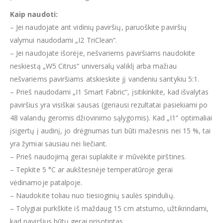
Kaip naudoti:
– Jei naudojate ant vidinių paviršių, paruoškite paviršių
valymui naudodami „I2 TriClean“.
– Jei naudojate išorėje, nešvariems paviršiams naudokite
neskiestą „W5 Citrus“ universalų valiklį arba mažiau
nešvariems paviršiams atskieskite jį vandeniu santykiu 5:1.
– Prieš naudodami „I1 Smart Fabric“, įsitikinkite, kad išvalytas
paviršius yra visiškai sausas (geriausi rezultatai pasiekiami po
48 valandų geromis džiovinimo sąlygomis). Kad „I1“ optimaliai
įsigertų į audinį, jo drėgnumas turi būti mažesnis nei 15 %, tai
yra žymiai sausiau nei liečiant.
– Prieš naudojimą gerai suplakite ir mūvėkite pirštines.
– Tepkite 5 °C ar aukštesnėje temperatūroje gerai
vėdinamoje patalpoje.
– Naudokite toliau nuo tiesioginių saulės spindulių.
– Tolygiai purkškite iš maždaug 15 cm atstumo, užtikrindami,
kad paviršius būtų gerai prisotintas.