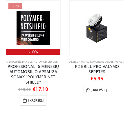
-10%
-10%
OLIRAVIMO PASTOS
APSAUGINĖS DANGOS
,
AUTOMOBILIŲ DETAILING'AS
AKSESUARAI
,
EKSTERJERAS
,
AUTOMOBILIŲ DETAILING'AS
,
KONSERVANTAI
,
ŠEPEČ
PROFESIONALI 6 MĖNESIŲ
K2 BRILL PRO VALYMO
AUTOMOBILIO APSAUGA
ŠEPETYS
SONAX “POLYMER NET
€
5.95
SHIELD”
:
60
Original
Current
€
17.10
€
19.00
Į KREPŠELĮ
ugh
price
price
00
was:
is:
Į KREPŠELĮ
€19.00.
€17.10.