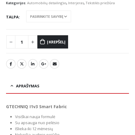
through
Kategorijos:
Automobilių detailing'as
,
Interjeras
,
Tekstilės priežiūra
€56.12
TALPA
Į KREPŠELĮ
APRAŠYMAS
GTECHNIQ I1v3 Smart Fabric
Visiškai nauja formulė
Su apsauga nuo pelėsio
Išlieka iki 12 mėnesių
Nekeičia audinio pojūčio