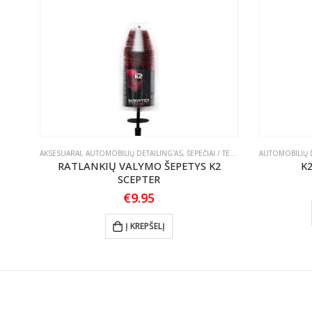
ASTOS
AKSESUARAI
,
AUTOMOBILIŲ DETAILING'AS
,
ŠEPEČIAI / TEPTUKAI
AUTOMOBILIŲ D
 945
RATLANKIŲ VALYMO ŠEPETYS K2
K
SCEPTER
€
9.95
Į KREPŠELĮ