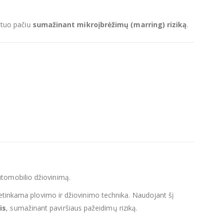
, tuo pačiu
sumažinant mikroįbrėžimų (marring) riziką
.
utomobilio džiovinimą.
netinkama plovimo ir džiovinimo technika. Naudojant šį
is
, sumažinant paviršiaus pažeidimų riziką.