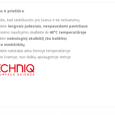
 ir priežiūra
:
nkite, kad rankšluostis yra švarus ir be nešvarumų
nkite
lengvais judesiais, nespausdami paviršiaus
kvieno naudojimo skalbkite iki
40°C temperatūroje
kite
nebiologinį skalbiklį (be baliklio)
te minkštiklių
nkite natūraliai arba žemoje temperatūroje
ite švarioje, nuo dulkių apsaugotoje vietoje