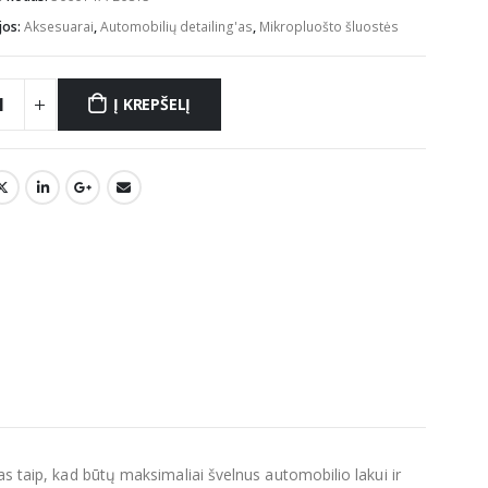
€13.56.
€12.20.
jos:
Aksesuarai
,
Automobilių detailing'as
,
Mikropluošto šluostės
Į KREPŠELĮ
s taip, kad būtų maksimaliai švelnus automobilio lakui ir