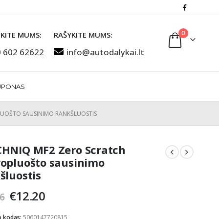
0
KITE MUMS:
RAŠYKITE MUMS:
 602 62622
info@autodalykai.lt
UPONAS
LUOŠTO SAUSINIMO RANKŠLUOSTIS
HNIQ MF2 Zero Scratch
opluošto sausinimo
šluostis
Original
Current
€
12.20
6
price
price
was:
is:
o kodas:
5060147720815