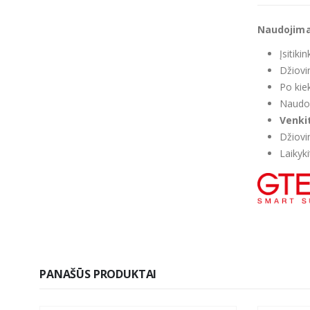
Naudojimas
Įsitiki
Džiovi
Po kie
Naudo
Venki
Džiovi
Laikyk
PANAŠŪS PRODUKTAI