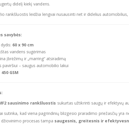
ugertų didelį kiekį vandens.
io rankšluostis leidžia lengvai nusausinti net ir didelius automobilius
ės savybės:
 dydis:
60 x 90 cm
ukštas vandens sugėrimas
na įbrėžimų ir „marring“ atsiradimą
s paviršiui – saugus automobilio lakui
:
450 GSM
s:
MF2 sausinimo rankšluostis
sukurtas užtikrinti saugų ir efektyvų a
ai sutinka, kad viena pagrindinių blizgesio praradimo priežasčių yra 
į, džiovinimo procesas tampa
saugesnis, greitesnis ir efektyvesn