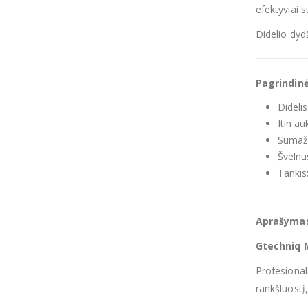
efektyviai s
Didelio dydž
Pagrindin
Didelis
Itin a
Sumaži
Švelnu
Tankis
Aprašyma
Gtechniq 
Profesional
rankšluost