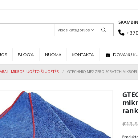
SKAMBIN
Visos kategorijos
+370
JOS
BLOG’AI
NUOMA
KONTAKTAI
DOVANŲ K
ARAI
,
MIKROPLUOŠTO ŠLUOSTĖS
GTECHNIQ MF2 ZERO SCRATCH MIKROP
GTEC
mikr
rank
€
13.5
Produkt