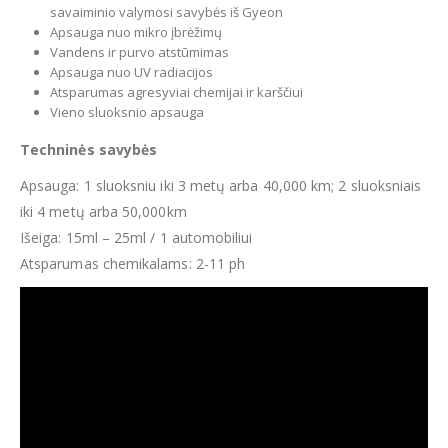
savaiminio valymosi savybės iš Gyeon
Apsauga nuo mikro įbrėžimų
Vandens ir purvo atstūmimas
Apsauga nuo UV radiacijos
Atsparumas agresyviai chemijai ir karščiui
Vieno sluoksnio apsauga
Techninės savybės
Apsauga: 1 sluoksniu iki 3 metų arba 40,000 km; 2 sluoksniais
iki 4 metų arba 50,000km
Išeiga: 15ml – 25ml / 1 automobiliui
Atsparumas chemikalams: 2-11 ph