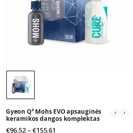
Gyeon Q² Mohs EVO apsauginės
keramikos dangos komplektas
Price
€
96.52
–
€
155.61