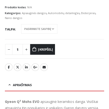
range:
€96.52
Produkto kodas:
N/A
through
Kategorijos:
Apsauginės dangos
,
Automobilių detailing'as
,
Eksterjeras
,
€155.61
Nano dangos
TALPA
Į KREPŠELĮ
APRAŠYMAS
Gyeon Q² Mohs EVO
apsauginė keramikos danga. Visiškai
atnaujinta itin populiarios ir unikalios Gyeon dangos versija.