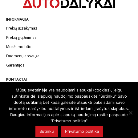
INFORMACIJA
Prekių užsakymas
Prekių grąžinimas
Mokėjimo būdai
Duomenų apsauga
Garantijos
KONTAKTAI
Telefonas:
+370 602 62622
Mūsų svetainėje yra naudojami slapukai (cookies), jeigu
sutinkate dėl slapukų naudojimo paspauskite "Sutinku" Savo
El.paštas:
info@autodalykai.lt
duotą sutikimą bet kada galėsite atšaukti pakeisdami savo
interneto naršyklės nustatymus ir ištrindami įrašytus slapukus.
Daugiau informacijos apie slapukų naudojimą rasite paspaude
"Privatumo politika"
© 2024. Visos teisės saugomos | Svetainę sukūrė:
svetainesideja.lt
Sutinku
Privatumo politika