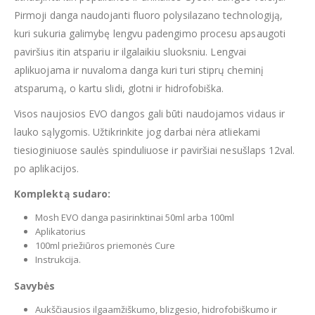
Pirmoji danga naudojanti fluoro polysilazano technologiją,
kuri sukuria galimybę lengvu padengimo procesu apsaugoti
paviršius itin atspariu ir ilgalaikiu sluoksniu. Lengvai
aplikuojama ir nuvaloma danga kuri turi stiprų cheminį
atsparumą, o kartu slidi, glotni ir hidrofobiška.
Visos naujosios EVO dangos gali būti naudojamos vidaus ir
lauko sąlygomis. Užtikrinkite jog darbai nėra atliekami
tiesioginiuose saulės spinduliuose ir paviršiai nesušlaps 12val.
po aplikacijos.
Komplektą sudaro:
Mosh EVO danga pasirinktinai 50ml arba 100ml
Aplikatorius
100ml priežiūros priemonės Cure
Instrukcija.
Savybės
Aukščiausios ilgaamžiškumo, blizgesio, hidrofobiškumo ir