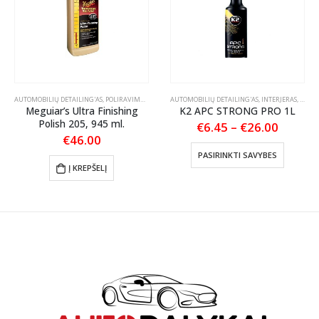
RIKLIO VALIKLIAI
AUTOMOBILIŲ DETAILING'AS
,
POLIRAVIMAS
,
POLIRAVIMO PASTOS
AUTOMOBILIŲ DETAILING'AS
,
INTERJERAS
,
PLAST
Meguiar’s Ultra Finishing
K2 APC STRONG PRO 1L
Polish 205, 945 ml.
Price
€
6.45
–
€
26.00
range:
€
46.00
This product has multiple variants. The options may be chosen on the product page
€6.45
PASIRINKTI SAVYBES
throug
Į KREPŠELĮ
€26.00