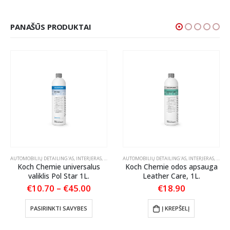
PANAŠŪS PRODUKTAI
PAI AUTOMOBILIUI
AUTOMOBILIŲ DETAILING'AS
,
INTERJERAS
,
ODOS PRIEŽIŪRA
AUTOMOBILIŲ DETAILING'AS
,
TEKSTILĖS PRIEŽIŪRA
,
INTERJERAS
,
ODOS 
Koch Chemie universalus
Koch Chemie odos apsauga
valiklis Pol Star 1L.
Leather Care, 1L.
Price
€
10.70
–
€
45.00
€
18.90
range:
This product has multiple variants. The options may be chosen on the product page
€10.70
PASIRINKTI SAVYBES
Į KREPŠELĮ
through
€45.00