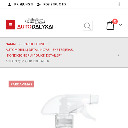
PRISIJUNGTI
REGISTRUOTIS
0
NAMAI
PARDUOTUVĖ
AUTOMOBILIŲ DETAILING'AS
,
EKSTERJERAS
,
KONDICIONIERIAI "QUICK DETAILER"
GYEON Q²M QUICKDETAILER
PARDAVIMAS