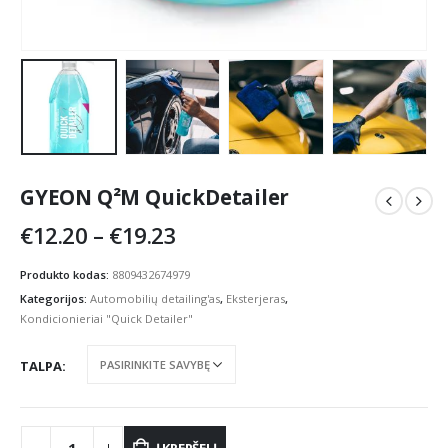
GYEON Q²M QuickDetailer
Price
€
12.20
–
€
19.23
range:
€12.20
Produkto kodas:
8809432674979
through
Kategorijos:
Automobilių detailing'as
,
Eksterjeras
,
€19.23
Kondicionieriai "Quick Detailer"
TALPA