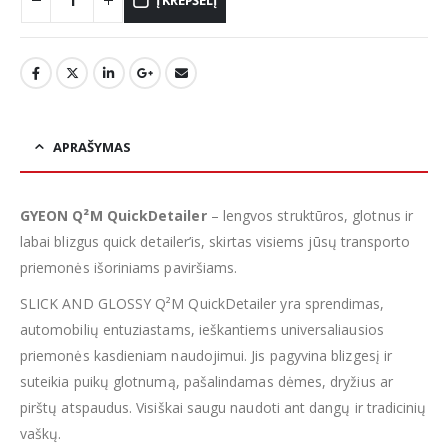
Į KREPŠELĮ
APRAŠYMAS
GYEON Q²M QuickDetailer
– lengvos struktūros, glotnus ir
labai blizgus quick detailer’is, skirtas visiems jūsų transporto
priemonės išoriniams paviršiams.
SLICK AND GLOSSY Q²M QuickDetailer yra sprendimas,
automobilių entuziastams, ieškantiems universaliausios
priemonės kasdieniam naudojimui. Jis pagyvina blizgesį ir
suteikia puikų glotnumą, pašalindamas dėmes, dryžius ar
pirštų atspaudus. Visiškai saugu naudoti ant dangų ir tradicinių
vaškų.