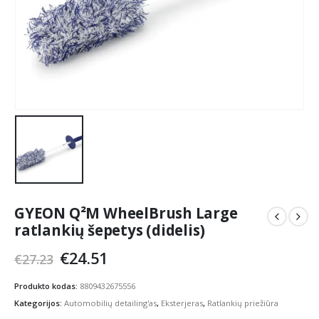
GYEON Q²M WheelBrush Large
ratlankių šepetys (didelis)
Original
Current
€
24.51
€
27.23
price
price
was:
is:
Produkto kodas:
8809432675556
€27.23.
€24.51.
Kategorijos:
Automobilių detailing'as
,
Eksterjeras
,
Ratlankių priežiūra