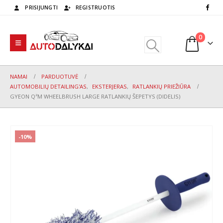
PRISIJUNGTI
REGISTRUOTIS
0
NAMAI
PARDUOTUVĖ
AUTOMOBILIŲ DETAILING'AS
,
EKSTERJERAS
,
RATLANKIŲ PRIEŽIŪRA
GYEON Q²M WHEELBRUSH LARGE RATLANKIŲ ŠEPETYS (DIDELIS)
-10%