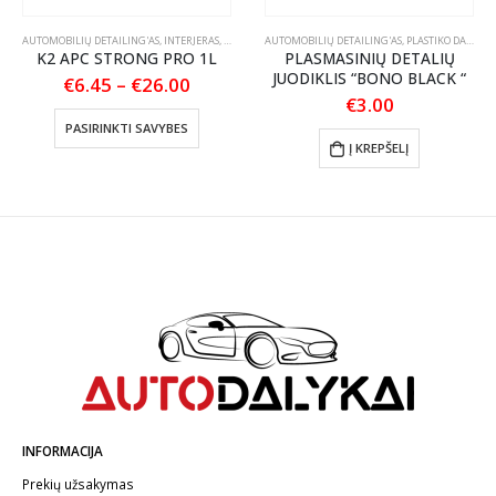
TLANKIŲ PRIEŽIŪRA
AUTOMOBILIŲ DETAILING'AS
,
INTERJERAS
,
PLASTIKO, VINILO IR GUMOS VALYMAS
AUTOMOBILIŲ DETAILING'AS
,
,
PLASTIKO DALIŲ JUODINTOJAI/ATNAUJINTOJAI
TEKSTILĖS PRIEŽI
K2 APC STRONG PRO 1L
PLASMASINIŲ DETALIŲ
JUODIKLIS “BONO BLACK “
Price
€
6.45
–
€
26.00
range:
€
3.00
This product has multiple variants. The options may be chosen on the product page
€6.45
PASIRINKTI SAVYBES
through
Į KREPŠELĮ
€26.00
INFORMACIJA
Prekių užsakymas