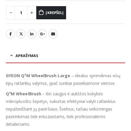
Į KREPŠELĮ
APRAŠYMAS
GYEON Q²M WheelBrush Large
– idealus sprendimas visų
tipų ratlankių valymui, ypač sunkiai pasiekiamose vietose.
Q²M WheelBrush
– itin saugus ir aukštos kokybės
mikropluošto šepetys, sukurtas efektyviai valyti ratlankius
nepažeidžiant jų paviršiaus. Švelnus, tačiau veiksmingas
pasirinkimas tiek entuziastams, tiek profesionaliems
detaileriams.