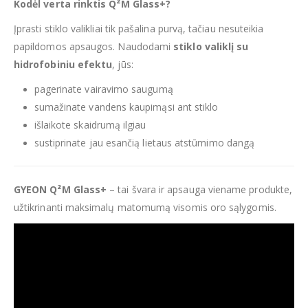
Kodėl verta rinktis Q²M Glass+?
Įprasti stiklo valikliai tik pašalina purvą, tačiau nesuteikia
papildomos apsaugos. Naudodami
stiklo valiklį su
hidrofobiniu efektu
, jūs:
pagerinate vairavimo saugumą
sumažinate vandens kaupimąsi ant stiklo
išlaikote skaidrumą ilgiau
sustiprinate jau esančią lietaus atstūmimo dangą
GYEON Q²M Glass+
– tai švara ir apsauga viename produkte,
užtikrinanti maksimalų matomumą visomis oro sąlygomis.