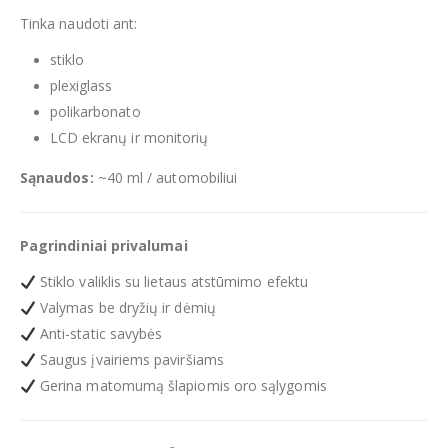
Tinka naudoti ant:
stiklo
plexiglass
polikarbonato
LCD ekranų ir monitorių
Sąnaudos:
~40 ml / automobiliui
Pagrindiniai privalumai
Stiklo valiklis su lietaus atstūmimo efektu
Valymas be dryžių ir dėmių
Anti-static savybės
Saugus įvairiems paviršiams
Gerina matomumą šlapiomis oro sąlygomis