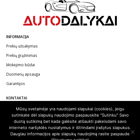
INFORMACIJA
Prekių užsakymas
Prekių grąžinimas
Mokėjimo būdai
Duomenų apsauga
Garantijos
KONTAKTAI
Telefonas:
+370 602 62622
Mūsų svetainėje yra naudojami slapukai (cookies), jeigu
sutinkate dėl slapukų naudojimo paspauskite "Sutinku" Savo
El.paštas:
info@autodalykai.lt
duotą sutikimą bet kada galėsite atšaukti pakeisdami savo
interneto naršyklės nustatymus ir ištrindami įrašytus slapukus.
Daugiau informacijos apie slapukų naudojimą rasite paspaude