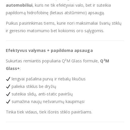
automobiliui
, kuris ne tik efektyviai valo, bet ir suteikia
papildomą hidrofobinę (lietaus atstūmimo) apsaugą.
Puikus pasirinkimas tiems, kurie nori maksimaliai švarių stiklų
ir geresnio matomumo bet kokiomis oro sąlygomis.
Efektyvus valymas + papildoma apsauga
Sukurtas remiantis populiaria Q²M Glass formule,
Q²M
Glass+
:
lengvai pašalina purvą ir riebalų likučius
palieka stiklus be dryžių
suteikia slidų, anti-static paviršių
sumažina naujų nešvarumų kaupimąsi
Tinka tiek vidaus, tiek išorės stiklo paviršiams.