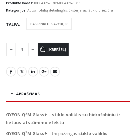
€13.09
Produkto kodas:
8809432675709-809432675711
through
Kategorijos:
Automobilių detailing'as
,
Eksterjeras
,
Stiklų priežiūra
€20.99
TALPA
Į KREPŠELĮ
APRAŠYMAS
GYEON Q²M Glass+ – stiklo valiklis su hidrofobiniu ir
lietaus atstūmimo efektu
GYEON Q²M Glass+
– tai pažangus
stiklo valiklis