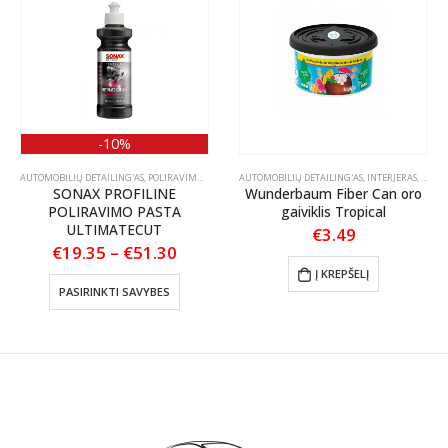
-10%
AUTOMOBILIŲ DETAILING'AS
,
POLIRAVIMAS
,
POLIRAVIMO PASTOS
AUTOMOBILIŲ DETAILING'AS
,
INTERJERAS
,
KVAPA
SONAX PROFILINE
Wunderbaum Fiber Can oro
POLIRAVIMO PASTA
gaiviklis Tropical
ULTIMATECUT
€
3.49
:
Price
€
19.35
–
€
51.30
range:
This product has multiple variants. The options may be chosen on the product page
Į KREPŠELĮ
gh
€19.35
PASIRINKTI SAVYBES
0
through
€51.30