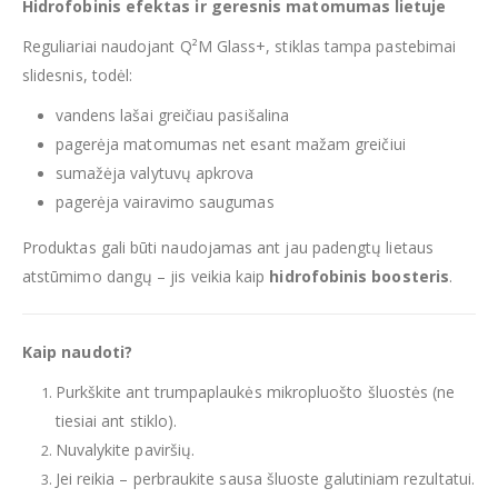
Hidrofobinis efektas ir geresnis matomumas lietuje
Reguliariai naudojant Q²M Glass+, stiklas tampa pastebimai
slidesnis, todėl:
vandens lašai greičiau pasišalina
pagerėja matomumas net esant mažam greičiui
sumažėja valytuvų apkrova
pagerėja vairavimo saugumas
Produktas gali būti naudojamas ant jau padengtų lietaus
atstūmimo dangų – jis veikia kaip
hidrofobinis boosteris
.
Kaip naudoti?
Purkškite ant trumpaplaukės mikropluošto šluostės (ne
tiesiai ant stiklo).
Nuvalykite paviršių.
Jei reikia – perbraukite sausa šluoste galutiniam rezultatui.