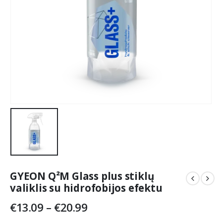
GYEON Q²M Glass plus stiklų
valiklis su hidrofobijos efektu
Price
€
13.09
–
€
20.99
range: