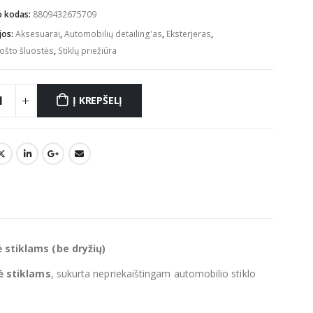
was:
is:
o kodas:
8809432675709
€7.71.
€6.94.
jos:
Aksesuarai
,
Automobilių detailing'as
,
Eksterjeras
,
ošto šluostės
,
Stiklų priežiūra
Į KREPŠELĮ
stiklams (be dryžių)
ė stiklams
, sukurta nepriekaištingam automobilio stiklo