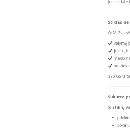
Jei siekiat
Stiklas be
Q²M GlassW
valymą 
jokio „ha
maksima
neprieka
390 GSM tan
Sukurta pr
Ši
stiklų v
priekin
šoninių