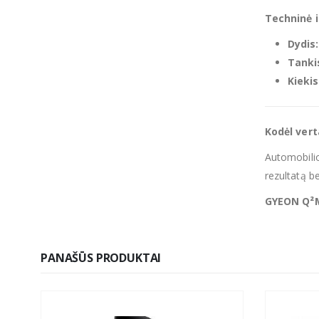
Techninė 
Dydis:
Tanki
Kieki
Kodėl ver
Automobilio
rezultatą b
GYEON Q²
PANAŠŪS PRODUKTAI