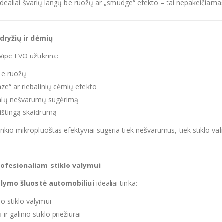
e idealiai švarių langų be ruožų ar „smudge“ efekto – tai nepakeičiam
 dryžių ir dėmių
ipe EVO užtikrina:
be ruožų
ze“ ar riebalinių dėmių efekto
lų nešvarumų sugėrimą
ištingą skaidrumą
kio mikropluoštas efektyviai sugeria tiek nešvarumus, tiek stiklo vali
ofesionaliam stiklo valymui
alymo šluostė automobiliui
idealiai tinka:
io stiklo valymui
 ir galinio stiklo priežiūrai