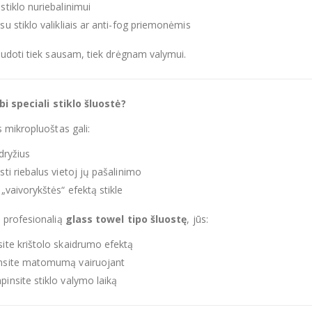
stiklo nuriebalinimui
su stiklo valikliais ar anti-fog priemonėmis
doti tiek sausam, tiek drėgnam valymui.
bi speciali stiklo šluostė?
mikropluoštas gali:
 dryžius
sti riebalus vietoj jų pašalinimo
 „vaivorykštės“ efektą stikle
profesionalią
glass towel tipo šluostę
, jūs:
site krištolo skaidrumo efektą
nsite matomumą vairuojant
pinsite stiklo valymo laiką