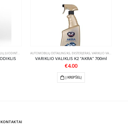
NTOJAI/ATNAUJINTOJAI
AUTOMOBILIŲ DETAILING'AS
,
EKSTERJERAS
,
VARIKLIO VALIKLIAI
APSA
ODIKLIS
VARIKLIO VALIKLIS K2 “AKRA” 700ml
€
4.00
Į KREPŠELĮ
KONTAKTAI