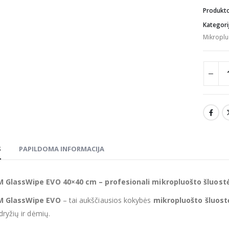
Produkt
Kategori
Mikroplu
S
PAPILDOMA INFORMACIJA
GlassWipe EVO 40×40 cm – profesionali mikropluošto šluostė 
M GlassWipe EVO
– tai aukščiausios kokybės
mikropluošto šluost
dryžių ir dėmių.