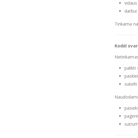
vidaus 
darbui 
Tinkama nau
Kodėl svar
Netinkamas 
palikti
pasklei
sukelti
Naudodami 
pasiek
pageri
sutrum