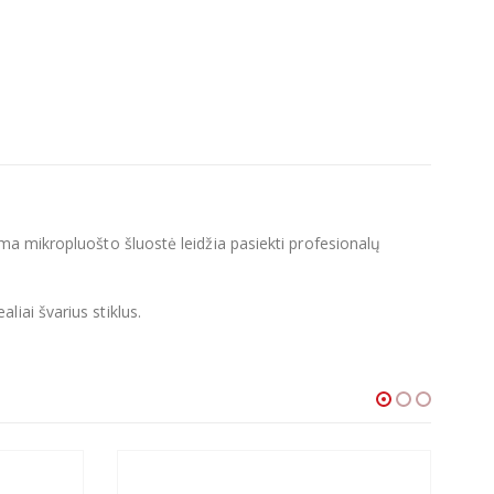
ma mikropluošto šluostė leidžia pasiekti profesionalų
liai švarius stiklus.
-