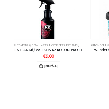
ILIUI
AUTOMOBILIŲ DETAILING'AS
,
EKSTERJERAS
,
RATLANKIŲ PRIEŽIŪRA
AUTOMOBILIŲ D
is
RATLANKIŲ VALIKLIS K2 ROTON PRO 1L
Wunderba
€
9.00
Į KREPŠELĮ