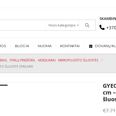
SKAMBIN
Visos kategorijos
+370
JOS
BLOG’AI
NUOMA
KONTAKTAI
DOVANŲ K
JERAS
,
STIKLŲ PRIEŽIŪRA
,
AKSESUARAI
,
MIKROPLUOŠTO ŠLUOSTĖS
TO ŠLUOSTĖ STIKLAMS
GYEO
cm –
šluo
€
7.71