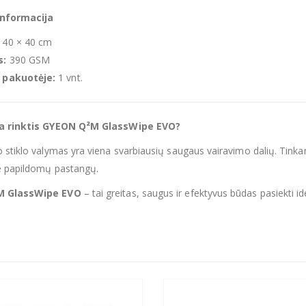
informacija
40 × 40 cm
s:
390 GSM
s pakuotėje:
1 vnt.
ta rinktis GYEON Q²M GlassWipe EVO?
 stiklo valymas yra viena svarbiausių saugaus vairavimo dalių. Tinka
e papildomų pastangų.
M GlassWipe EVO
– tai greitas, saugus ir efektyvus būdas pasiekti idea