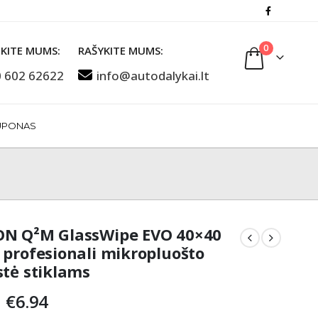
0
KITE MUMS:
RAŠYKITE MUMS:
 602 62622
info@autodalykai.lt
UPONAS
N Q²M GlassWipe EVO 40×40
 profesionali mikropluošto
stė stiklams
Original
Current
€
6.94
price
price