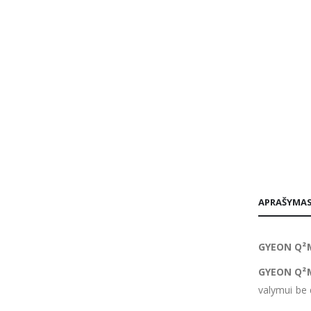
APRAŠYMA
GYEON Q²M 
GYEON Q²
valymui be 