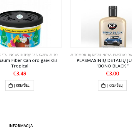
ETAILING'AS
,
INTERJERAS
,
KVAPAI AUTOMOBILIUI
AUTOMOBILIŲ DETAILING'AS
,
PLASTIKO DALIŲ JUODI
um Fiber Can oro gaiviklis
PLASMASINIŲ DETALIŲ JU
Tropical
“BONO BLACK “
€
3.49
€
3.00
Į KREPŠELĮ
Į KREPŠELĮ
INFORMACIJA