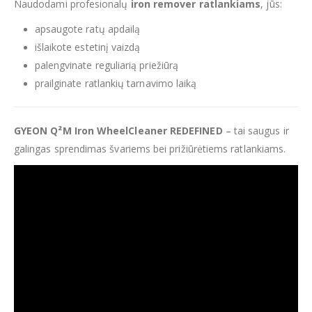
Naudodami profesionalų
iron remover ratlankiams
, jūs:
apsaugote ratų apdailą
išlaikote estetinį vaizdą
palengvinate reguliarią priežiūrą
prailginate ratlankių tarnavimo laiką
GYEON Q²M Iron WheelCleaner REDEFINED
– tai saugus ir
galingas sprendimas švariems bei prižiūrėtiems ratlankiams.