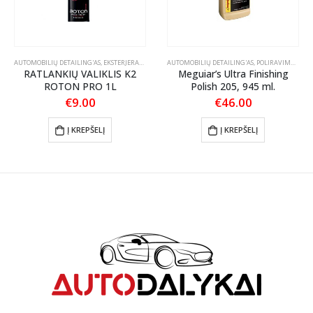
PAI AUTOMOBILIUI
AUTOMOBILIŲ DETAILING'AS
,
EKSTERJERAS
,
RATLANKIŲ PRIEŽIŪRA
AUTOMOBILIŲ DETAILING'AS
,
POLIRAVIMAS
,
POL
RATLANKIŲ VALIKLIS K2
Meguiar’s Ultra Finishing
ROTON PRO 1L
Polish 205, 945 ml.
€
9.00
€
46.00
Į KREPŠELĮ
Į KREPŠELĮ