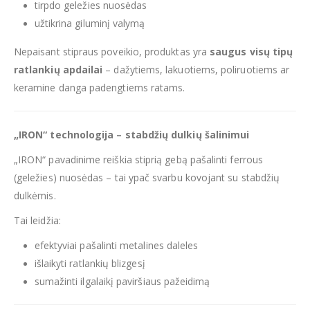
tirpdo geležies nuosėdas
užtikrina giluminį valymą
Nepaisant stipraus poveikio, produktas yra
saugus visų tipų
ratlankių apdailai
– dažytiems, lakuotiems, poliruotiems ar
keramine danga padengtiems ratams.
„IRON“ technologija – stabdžių dulkių šalinimui
„IRON“ pavadinime reiškia stiprią gebą pašalinti ferrous
(geležies) nuosėdas – tai ypač svarbu kovojant su stabdžių
dulkėmis.
Tai leidžia:
efektyviai pašalinti metalines daleles
išlaikyti ratlankių blizgesį
sumažinti ilgalaikį paviršiaus pažeidimą