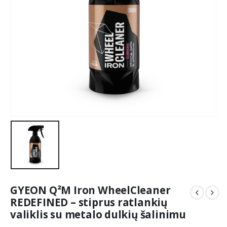
GYEON Q²M Iron WheelCleaner
REDEFINED – stiprus ratlankių
valiklis su metalo dulkių šalinimu