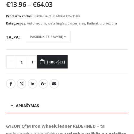
Price
€
13.96
–
€
64.03
range:
€13.96
Produkto kodas:
8809432671503-809432671509
through
Kategorijos:
Automobilių detailing'as
,
Eksterjeras
,
Ratlankių priežiūra
€64.03
TALPA
Į KREPŠELĮ
APRAŠYMAS
GYEON Q²M Iron WheelCleaner REDEFINED
– tai
profesionalus ir itin efektyvus
ratlankių valiklis su geležies