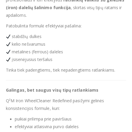
(iron) dalelių šalinimo funkcija
, skirtas visų tipų ratams ir
apdailoms.
Patobulinta formulė efektyviai pašalina:
stabdžių dulkes
kelio nešvarumus
metalines (ferrous) daleles
įsisenėjusius teršalus
Tinka tiek padengtiems, tiek nepadengtiems ratlankiams.
Galingas, bet saugus visų tipų ratlankiams
Q²M Iron WheelCleaner Redefined pasižymi gelinės
konsistencijos formule, kuri:
puikiai prilimpa prie paviršiaus
efektyviai atlaisvina purvo daleles