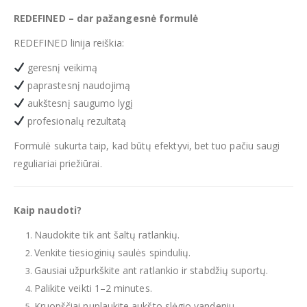
REDEFINED – dar pažangesnė formulė
REDEFINED linija reiškia:
geresnį veikimą
paprastesnį naudojimą
aukštesnį saugumo lygį
profesionalų rezultatą
Formulė sukurta taip, kad būtų efektyvi, bet tuo pačiu saugi
reguliariai priežiūrai.
Kaip naudoti?
Naudokite tik ant šaltų ratlankių.
Venkite tiesioginių saulės spindulių.
Gausiai užpurkškite ant ratlankio ir stabdžių suportų.
Palikite veikti 1–2 minutes.
Kruopščiai nuplaukite aukšto slėgio vandeniu.