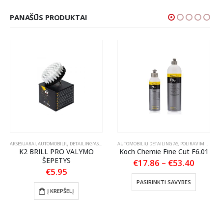
PANAŠŪS PRODUKTAI
ŽIŪRA
IKLŲ PRIEŽIŪRA
AKSESUARAI
,
AUTOMOBILIŲ DETAILING'AS
,
ŠEPEČIAI / TEPTUKAI
AUTOMOBILIŲ DETAILING'AS
,
POLIRAVIMAS
,
POL
K2 BRILL PRO VALYMO
Koch Chemie Fine Cut F6.01
ŠEPETYS
Price
€
17.86
–
€
53.40
range:
€
5.95
This product has multiple variants. The options may be chosen on the product page
€17.8
:
PASIRINKTI SAVYBES
throu
Į KREPŠELĮ
€53.4
gh
0