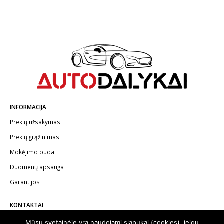
INFORMACIJA
Prekių užsakymas
Prekių grąžinimas
Mokėjimo būdai
Duomenų apsauga
Garantijos
KONTAKTAI
Telefonas:
+370 602 62622
Mūsų svetainėje yra naudojami slapukai (cookies), jeigu