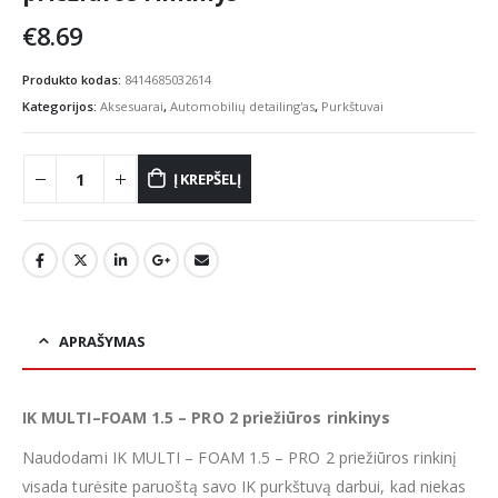
€
8.69
Produkto kodas:
8414685032614
Kategorijos:
Aksesuarai
,
Automobilių detailing'as
,
Purkštuvai
Į KREPŠELĮ
APRAŠYMAS
IK MULTI–FOAM 1.5 – PRO 2 priežiūros rinkinys
Naudodami IK MULTI – FOAM 1.5 – PRO 2 priežiūros rinkinį
visada turėsite paruoštą savo IK purkštuvą darbui, kad niekas