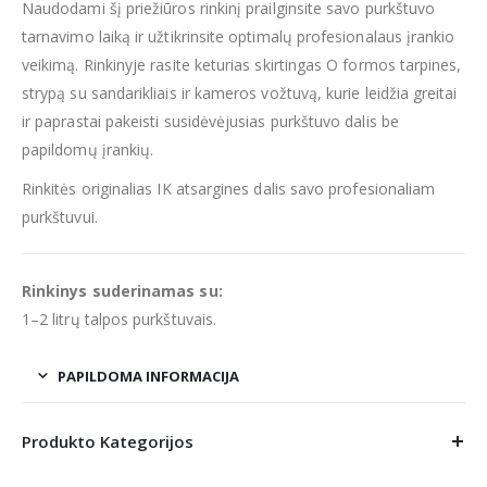
Naudodami šį priežiūros rinkinį prailginsite savo purkštuvo
tarnavimo laiką ir užtikrinsite optimalų profesionalaus įrankio
veikimą. Rinkinyje rasite keturias skirtingas O formos tarpines,
strypą su sandarikliais ir kameros vožtuvą, kurie leidžia greitai
ir paprastai pakeisti susidėvėjusias purkštuvo dalis be
papildomų įrankių.
Rinkitės originalias IK atsargines dalis savo profesionaliam
purkštuvui.
Rinkinys suderinamas su:
1–2 litrų talpos purkštuvais.
PAPILDOMA INFORMACIJA
Produkto Kategorijos