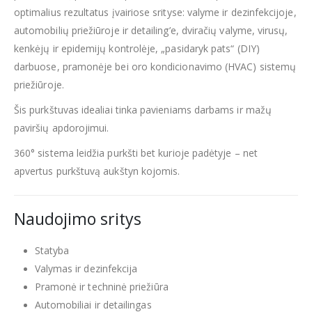
optimalius rezultatus įvairiose srityse: valyme ir dezinfekcijoje,
automobilių priežiūroje ir detailing’e, dviračių valyme, virusų,
kenkėjų ir epidemijų kontrolėje, „pasidaryk pats“ (DIY)
darbuose, pramonėje bei oro kondicionavimo (HVAC) sistemų
priežiūroje.
Šis purkštuvas idealiai tinka pavieniams darbams ir mažų
paviršių apdorojimui.
360° sistema leidžia purkšti bet kurioje padėtyje – net
apvertus purkštuvą aukštyn kojomis.
Naudojimo sritys
Statyba
Valymas ir dezinfekcija
Pramonė ir techninė priežiūra
Automobiliai ir detailingas