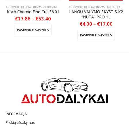
STIKO, VINILO IR GUMOS VALYMAS
AUTOMOBILIŲ DETAILING'AS
,
,
POLIRAVIMAS
TEKSTILĖS PRIEŽIŪRA
,
POLIRAVIMO PASTOS
AUTOMOBILIŲ DETAILING'AS
,
EKSTERJERAS
,
STIK
Koch Chemie Fine Cut F6.01
LANGŲ VALYMO SKYSTIS K2
“NUTA” PRO 1L
Price
€
17.86
–
€
53.40
range:
Price
€
4.00
–
€
17.00
This product has multiple variants. The options may be chosen on the product page
€17.86
:
range:
This product has multiple variants. The options may be chosen on the product page
PASIRINKTI SAVYBES
through
€4.00
PASIRINKTI SAVYBES
€53.40
gh
throug
0
€17.00
INFORMACIJA
Prekių užsakymas