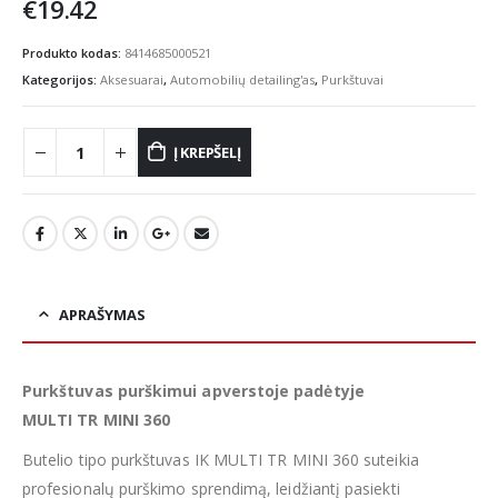
€
19.42
Produkto kodas:
8414685000521
Kategorijos:
Aksesuarai
,
Automobilių detailing'as
,
Purkštuvai
Į KREPŠELĮ
APRAŠYMAS
Purkštuvas purškimui apverstoje padėtyje
MULTI TR MINI 360
Butelio tipo purkštuvas IK MULTI TR MINI 360 suteikia
profesionalų purškimo sprendimą, leidžiantį pasiekti