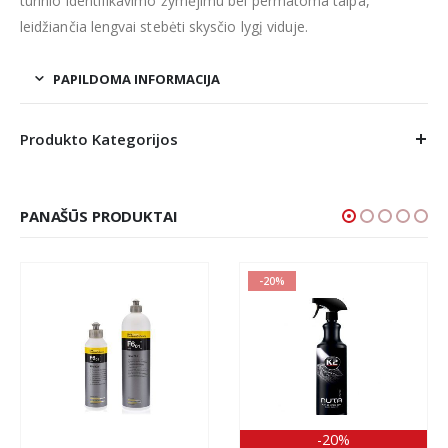
turinio identifikavimo žymėjimu bei permatoma talpa,
leidžiančia lengvai stebėti skysčio lygį viduje.
PAPILDOMA INFORMACIJA
Produkto Kategorijos
PANAŠŪS PRODUKTAI
-20%
-20%