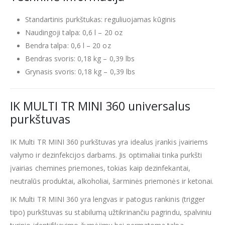
Standartinis purkštukas: reguliuojamas kūginis
Naudingoji talpa: 0,6 l – 20 oz
Bendra talpa: 0,6 l – 20 oz
Bendras svoris: 0,18 kg – 0,39 lbs
Grynasis svoris: 0,18 kg – 0,39 lbs
IK MULTI TR MINI 360 universalus
purkštuvas
IK Multi TR MINI 360 purkštuvas yra idealus įrankis įvairiems
valymo ir dezinfekcijos darbams. Jis optimaliai tinka purkšti
įvairias chemines priemones, tokias kaip dezinfekantai,
neutralūs produktai, alkoholiai, šarminės priemonės ir ketonai.
IK Multi TR MINI 360 yra lengvas ir patogus rankinis (trigger
tipo) purkštuvas su stabilumą užtikrinančiu pagrindu, spalviniu