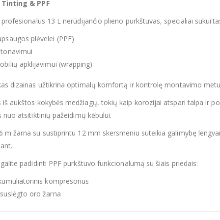
 Tinting & PPF
 profesionalus 13 L nerūdijančio plieno purkštuvas, specialiai sukurta
psaugos plėvelei (PPF)
 tonavimui
bilių apklijavimui (wrapping)
s dizainas užtikrina optimalų komfortą ir kontrolę montavimo metu,
iš aukštos kokybės medžiagų, tokių kaip korozijai atspari talpa ir p
 nuo atsitiktinių pažeidimų kėbului.
 m žarna su sustiprintu 12 mm skersmeniu suteikia galimybę lengvai 
ant.
galite padidinti PPF purkštuvo funkcionalumą su šiais priedais:
kumuliatorinis kompresorius
suslėgto oro žarna