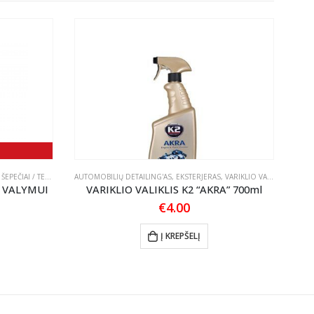
,
ŠEPEČIAI / TEPTUKAI
AUTOMOBILIŲ DETAILING'AS
,
EKSTERJERAS
,
VARIKLIO VALIKLIAI
AKSE
S VALYMUI
VARIKLIO VALIKLIS K2 “AKRA” 700ml
€
4.00
l
rrent
ice
Į KREPŠELĮ
.48.