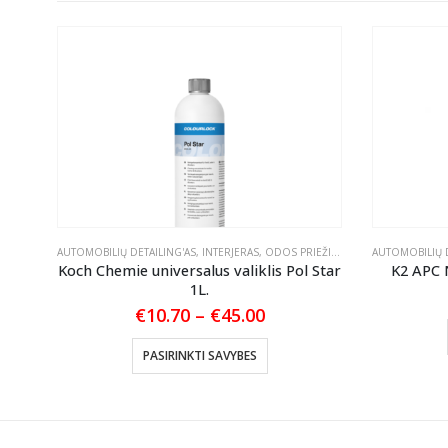
IKLIAI
AUTOMOBILIŲ DETAILING'AS
,
INTERJERAS
,
ODOS PRIEŽIŪRA
,
TEKSTILĖS PRIEŽI
AUTOMOBILIŲ D
Koch Chemie universalus valiklis Pol Star
K2 APC
1L.
Price
€
10.70
–
€
45.00
range:
This product has multiple variants. The options may be chosen on the product page
€10.70
PASIRINKTI SAVYBES
through
€45.00