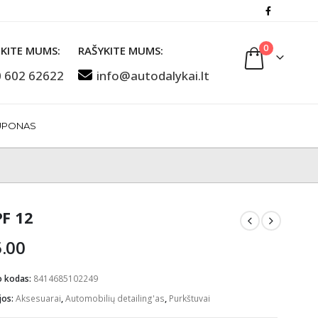
0
KITE MUMS:
RAŠYKITE MUMS:
 602 62622
info@autodalykai.lt
UPONAS
PF 12
.00
o kodas:
8414685102249
jos:
Aksesuarai
,
Automobilių detailing'as
,
Purkštuvai