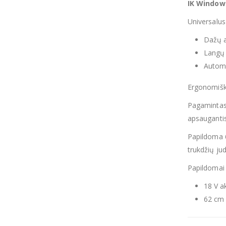
IK Window
Universalus
Dažų a
Langų
Automo
Ergonomiška
Pagamintas 
apsaugantis
Papildoma 6
trukdžių jud
Papildomai 
18 V a
62 cm 