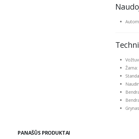
Naudoj
Automob
Techni
Vožtuv
Žarna:
Standar
Nauding
Bendra
Bendra
Grynasi
PANAŠŪS PRODUKTAI