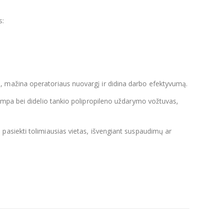
s:
 mažina operatoriaus nuovargį ir didina darbo efektyvumą.
ompa bei didelio tankio polipropileno uždarymo vožtuvas,
pasiekti tolimiausias vietas, išvengiant suspaudimų ar