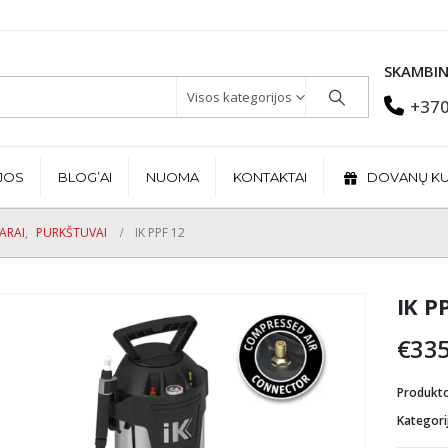
SKAMBIN
Visos kategorijos
+370
JOS
BLOG’AI
NUOMA
KONTAKTAI
DOVANŲ K
ARAI
,
PURKŠTUVAI
IK PPF 12
IK P
€
335
Produkt
Kategori