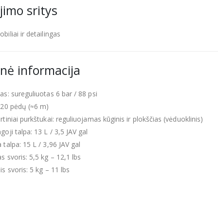
imo sritys
iliai ir detailingas
nė informacija
as: sureguliuotas 6 bar / 88 psi
 20 pėdų (≈6 m)
tiniai purkštukai: reguliuojamas kūginis ir plokščias (vėduoklinis)
oji talpa: 13 L / 3,5 JAV gal
 talpa: 15 L / 3,96 JAV gal
s svoris: 5,5 kg – 12,1 lbs
s svoris: 5 kg – 11 lbs