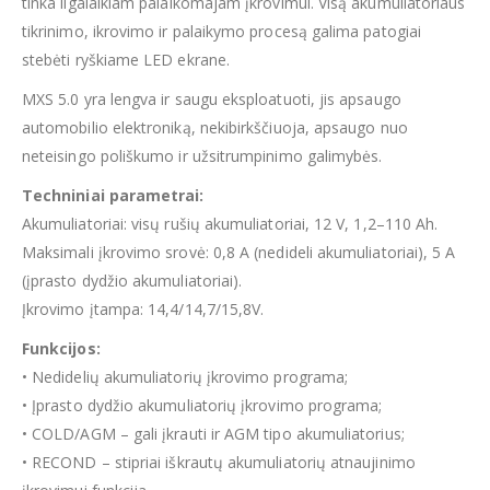
tinka ilgalaikiam palaikomajam įkrovimui. Visą akumuliatoriaus
tikrinimo, ikrovimo ir palaikymo procesą galima patogiai
stebėti ryškiame LED ekrane.
MXS 5.0 yra lengva ir saugu eksploatuoti, jis apsaugo
automobilio elektroniką, nekibirkščiuoja, apsaugo nuo
neteisingo poliškumo ir užsitrumpinimo galimybės.
Techniniai parametrai:
Akumuliatoriai: visų rušių akumuliatoriai, 12 V, 1,2–110 Ah.
Maksimali įkrovimo srovė: 0,8 A (nedideli akumuliatoriai), 5 A
(įprasto dydžio akumuliatoriai).
Įkrovimo įtampa: 14,4/14,7/15,8V.
Funkcijos:
• Nedidelių akumuliatorių įkrovimo programa;
• Įprasto dydžio akumuliatorių įkrovimo programa;
• COLD/AGM – gali įkrauti ir AGM tipo akumuliatorius;
• RECOND – stipriai iškrautų akumuliatorių atnaujinimo