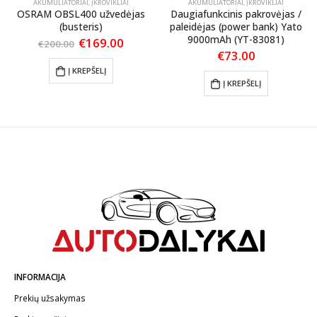
AKUMULIATORIAI
,
ĮKROVIKLIAI
AKUMULIATORIAI
,
ĮKROVIKLIAI
OSRAM OBSL400 užvedėjas
Daugiafunkcinis pakrovėjas /
(busteris)
paleidėjas (power bank) Yato
9000mAh (YT-83081)
Original
Current
€
169.00
€
200.00
price
price
€
73.00
was:
is:
Į KREPŠELĮ
€200.00.
€169.00.
Į KREPŠELĮ
INFORMACIJA
Prekių užsakymas