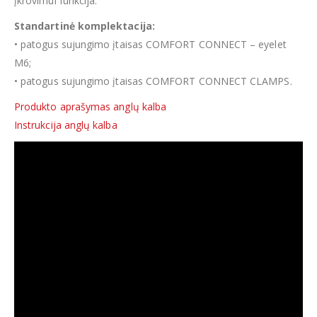
įkrovimui funkcija.
Standartinė komplektacija:
• patogus sujungimo įtaisas COMFORT CONNECT – eyelet
M6;
• patogus sujungimo įtaisas COMFORT CONNECT CLAMPS.
Produkto aprašymas anglų kalba
Instrukcija anglų kalba