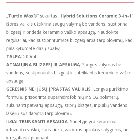
„
Turtle Wax®
“ sukurtas „
Hybrid Solutions Ceramic 3-in-1
”
išorės valiklis užtikrina saugų valymą be vandens, sustiprina
blizgesį ir prideda keraminio vaško apsaugą. Naudokite
reguliariai, kad sustiprintumėte blizgesį arba tarp plovimų, kad
palaikytumėte dažų spalvą.
TALPA
: 500ml
ATNAUJINA BLIZGESĮ IR APSAUGĄ
: Saugus valymas be
vandens, sustiprinantis blizgesį ir suteikiantis keraminio vaško
apsaugą.
GERESNIS NEI JŪSŲ ĮPRASTAS VALIKLIS
: Lengva purškimo
formulė, prisodrinta superhidrofobinių ir SiO2 polimerų,
sukurianti patvarią apsaugą, stiprų blizgesį ir puikų vandens
lašelių susidarymą tarp plovimų.
ILGAI TRUNKANTI APSAUGA
: Sudėtyje yra keraminio
infuzuoto vaško, kuris tinka įvairioms aplinkos sąlygoms, net
ir reguliariai plaunant.