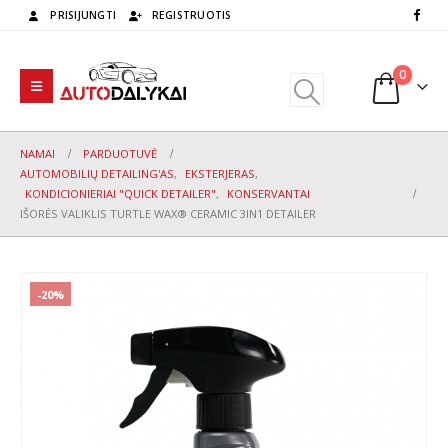
PRISIJUNGTI
REGISTRUOTIS
0
NAMAI
PARDUOTUVĖ
AUTOMOBILIŲ DETAILING'AS
,
EKSTERJERAS
,
KONDICIONIERIAI "QUICK DETAILER"
,
KONSERVANTAI
IŠORĖS VALIKLIS TURTLE WAX® CERAMIC 3IN1 DETAILER
-20%