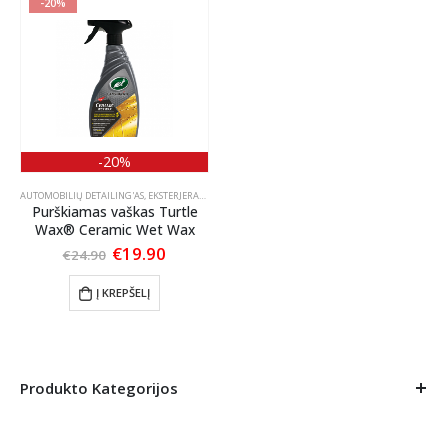
-20%
-20%
AUTOMOBILIŲ DETAILING'AS
,
EKSTERJERAS
,
KONDICIONIERIAI "QUICK DETAILER"
,
KONSERVANTAI
Purškiamas vaškas Turtle
Wax® Ceramic Wet Wax
Original
Current
€
19.90
€
24.90
price
price
was:
is:
Į KREPŠELĮ
€24.90.
€19.90.
Produkto Kategorijos