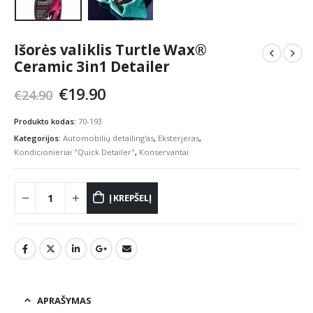
Išorės valiklis Turtle Wax®
Ceramic 3in1 Detailer
Original
Current
€
19.90
€
24.90
price
price
was:
is:
Produkto kodas:
70-193
€24.90.
€19.90.
Kategorijos:
Automobilių detailing'as
,
Eksterjeras
,
Kondicionieriai "Quick Detailer"
,
Konservantai
Į KREPŠELĮ
APRAŠYMAS