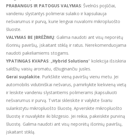
PRABANGUS IR PATOGUS VALYMAS
: Švelnūs pojūčiai,
vandeniu slystantys polimerai sulaiko ir kapsuliauja
nešvarumus ir purvą, kurie lengvai nuvalomi mikropluošto
šluoste.
VALYMAS BE ĮBRĖŽIMŲ
: Galima naudoti ant visų neporėtų
išorinių paviršių, įskaitant stiklą ir ratus. Nerekomenduojama
naudoti pakeliamiems stogams.
YPATINGAS KVAPAS
: „
Hybrid Solutions
“ kolekcija išsiskiria
saldžių vaisių aromatu, džiuginančiu jusles.
Gerai suplakite
. Purkškite vieną paviršių vienu metu. Jei
automobilis vidutiniškai nešvarus, pamirkykite kiekvieną vietą
ir leiskite vandeniu slystantiems polimerams įkapsuliuoti
nešvarumus ir purvą. Tvirtai skleiskite ir valykite švariu
sulankstytu mikropluošto šluostę. Apverskite mikropluošto
šluostę ir nuvalykite iki blizgesio. Jei reikia, pakeiskite purviną
šluostę. Galima naudoti ant visų neporėtų išorinių paviršių,
įskaitant stiklą.