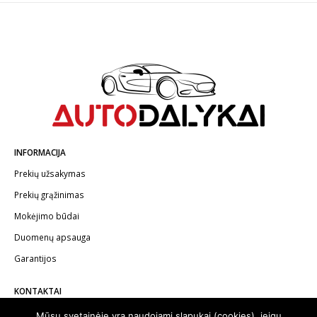
INFORMACIJA
Prekių užsakymas
Prekių grąžinimas
Mokėjimo būdai
Duomenų apsauga
Garantijos
KONTAKTAI
Telefonas:
+370 602 62622
Mūsų svetainėje yra naudojami slapukai (cookies), jeigu