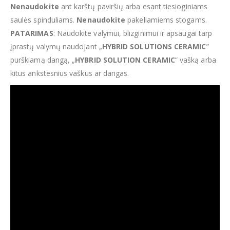
Nenaudokite
ant karštų paviršių arba esant tiesioginiams
saulės spinduliams.
Nenaudokite
pakeliamiems stogams.
PATARIMAS
: Naudokite valymui, blizginimui ir apsaugai tarp
įprastų valymų naudojant „
HYBRID SOLUTIONS CERAMIC
”
purškiamą dangą, „
HYBRID SOLUTION CERAMIC
” vašką arba
kitus ankstesnius vaškus ar dangas.