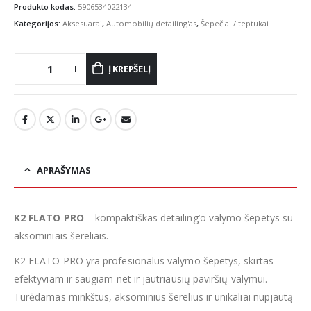
Produkto kodas:
5906534022134
Kategorijos:
Aksesuarai
,
Automobilių detailing'as
,
Šepečiai / teptukai
Į KREPŠELĮ
APRAŠYMAS
K2 FLATO PRO
– kompaktiškas detailing’o valymo šepetys su
aksominiais šereliais.
K2 FLATO PRO yra profesionalus valymo šepetys, skirtas
efektyviam ir saugiam net ir jautriausių paviršių valymui.
Turėdamas minkštus, aksominius šerelius ir unikaliai nupjautą