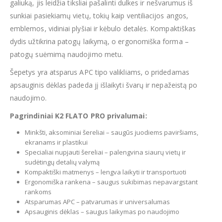
galiuką, jis leidžia tiksliai pašalinti dulkes ir nešvarumus iš
sunkiai pasiekiamų vietų, tokių kaip ventiliacijos angos,
emblemos, vidiniai plyšiai ir kėbulo detalės. Kompaktiškas
dydis užtikrina patogų laikymą, o ergonomiška forma –
patogų suėmimą naudojimo metu.
Šepetys yra atsparus APC tipo valikliams, o pridedamas
apsauginis dėklas padeda jį išlaikyti švarų ir nepažeistą po
naudojimo.
Pagrindiniai K2 FLATO PRO privalumai:
Minkšti, aksominiai šereliai – saugūs juodiems paviršiams,
ekranams ir plastikui
Specialiai nupjauti šereliai – palengvina siaurų vietų ir
sudėtingų detalių valymą
Kompaktiški matmenys – lengva laikyti ir transportuoti
Ergonomiška rankena – saugus sukibimas nepavargstant
rankoms
Atsparumas APC – patvarumas ir universalumas
Apsauginis dėklas – saugus laikymas po naudojimo