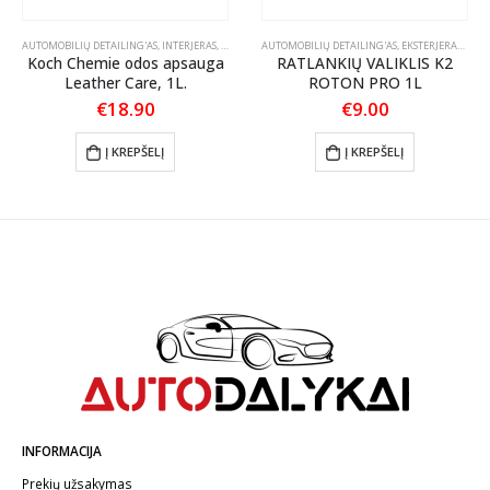
TLANKIŲ PRIEŽIŪRA
AUTOMOBILIŲ DETAILING'AS
,
INTERJERAS
,
ODOS PRIEŽIŪRA
AUTOMOBILIŲ DETAILING'AS
,
EKSTERJERAS
,
RATL
Koch Chemie odos apsauga
RATLANKIŲ VALIKLIS K2
Leather Care, 1L.
ROTON PRO 1L
€
18.90
€
9.00
Į KREPŠELĮ
Į KREPŠELĮ
INFORMACIJA
Prekių užsakymas