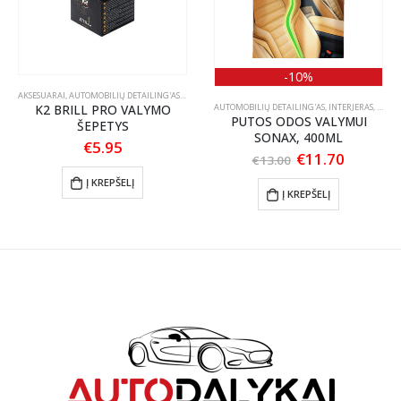
-10%
TLANKIŲ PRIEŽIŪRA
AKSESUARAI
,
AUTOMOBILIŲ DETAILING'AS
,
ŠEPEČIAI / TEPTUKAI
K2 BRILL PRO VALYMO
AUTOMOBILIŲ DETAILING'AS
,
INTERJERAS
,
ODOS 
PUTOS ODOS VALYMUI
ŠEPETYS
SONAX, 400ML
nt
€
5.95
Original
Current
€
11.70
€
13.00
price
price
Į KREPŠELĮ
was:
is:
.
Į KREPŠELĮ
€13.00.
€11.70.