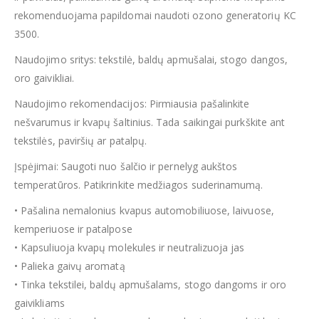
rekomenduojama papildomai naudoti ozono generatorių KC
3500.
Naudojimo sritys: tekstilė, baldų apmušalai, stogo dangos,
oro gaivikliai.
Naudojimo rekomendacijos: Pirmiausia pašalinkite
nešvarumus ir kvapų šaltinius. Tada saikingai purkškite ant
tekstilės, paviršių ar patalpų.
Įspėjimai: Saugoti nuo šalčio ir pernelyg aukštos
temperatūros. Patikrinkite medžiagos suderinamumą.
• Pašalina nemalonius kvapus automobiliuose, laivuose,
kemperiuose ir patalpose
• Kapsuliuoja kvapų molekules ir neutralizuoja jas
• Palieka gaivų aromatą
• Tinka tekstilei, baldų apmušalams, stogo dangoms ir oro
gaivikliams