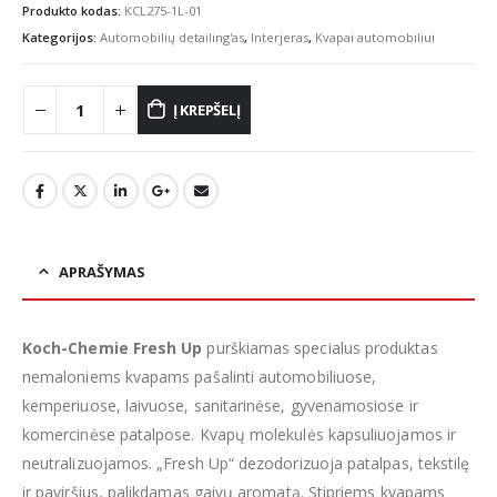
Produkto kodas:
KCL275-1L-01
Kategorijos:
Automobilių detailing'as
,
Interjeras
,
Kvapai automobiliui
Į KREPŠELĮ
APRAŠYMAS
Koch-Chemie Fresh Up
purškiamas specialus produktas
nemaloniems kvapams pašalinti automobiliuose,
kemperiuose, laivuose, sanitarinėse, gyvenamosiose ir
komercinėse patalpose. Kvapų molekulės kapsuliuojamos ir
neutralizuojamos. „Fresh Up“ dezodorizuoja patalpas, tekstilę
ir paviršius, palikdamas gaivų aromatą. Stipriems kvapams