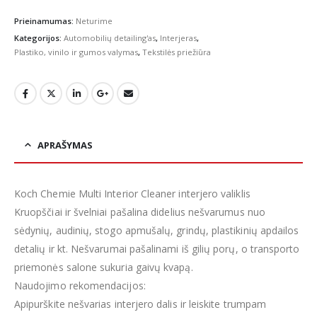
Prieinamumas:
Neturime
Kategorijos:
Automobilių detailing'as
,
Interjeras
,
Plastiko, vinilo ir gumos valymas
,
Tekstilės priežiūra
APRAŠYMAS
Koch Chemie Multi Interior Cleaner interjero valiklis
Kruopščiai ir švelniai pašalina didelius nešvarumus nuo
sėdynių, audinių, stogo apmušalų, grindų, plastikinių apdailos
detalių ir kt. Nešvarumai pašalinami iš gilių porų, o transporto
priemonės salone sukuria gaivų kvapą.
Naudojimo rekomendacijos:
Apipurškite nešvarias interjero dalis ir leiskite trumpam