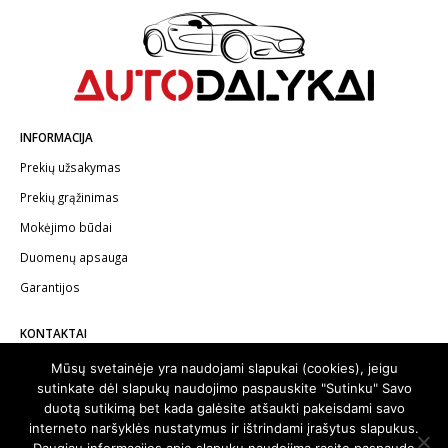
INFORMACIJA
Prekių užsakymas
Prekių grąžinimas
Mokėjimo būdai
Duomenų apsauga
Garantijos
KONTAKTAI
Telefonas:
+370 602 62622
Mūsų svetainėje yra naudojami slapukai (cookies), jeigu
sutinkate dėl slapukų naudojimo paspauskite "Sutinku" Savo
El.paštas:
info@autodalykai.lt
duotą sutikimą bet kada galėsite atšaukti pakeisdami savo
interneto naršyklės nustatymus ir ištrindami įrašytus slapukus.