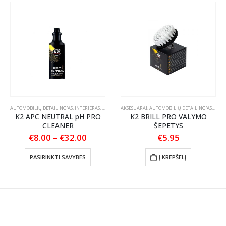
PAI AUTOMOBILIUI
AUTOMOBILIŲ DETAILING'AS
,
INTERJERAS
,
PLASTIKO, VINILO IR GUMOS VALYMAS
AKSESUARAI
,
AUTOMOBILIŲ DETAILING'AS
,
TEKSTILĖS PRIEŽI
,
ŠEPEČ
K2 APC NEUTRAL pH PRO
K2 BRILL PRO VALYMO
CLEANER
ŠEPETYS
Price
€
8.00
–
€
32.00
€
5.95
range:
This product has multiple variants. The options may be chosen on the product page
€8.00
PASIRINKTI SAVYBES
Į KREPŠELĮ
through
€32.00