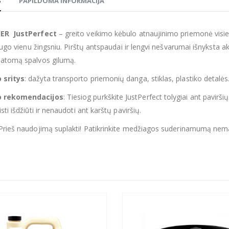
S
PAPILDOMA INFORMACIJA
HER JustPerfect
– greito veikimo kėbulo atnaujinimo priemonė visie
saugo vienu žingsniu. Pirštų antspaudai ir lengvi nešvarumai išnyksta a
matomą spalvos gilumą.
 sritys
: dažyta transporto priemonių danga, stiklas, plastiko detalės
 rekomendacijos
: Tiesiog purkškite JustPerfect tolygiai ant pavirši
sti išdžiūti ir nenaudoti ant karštų paviršių.
 Prieš naudojimą suplakti! Patikrinkite medžiagos suderinamumą nema