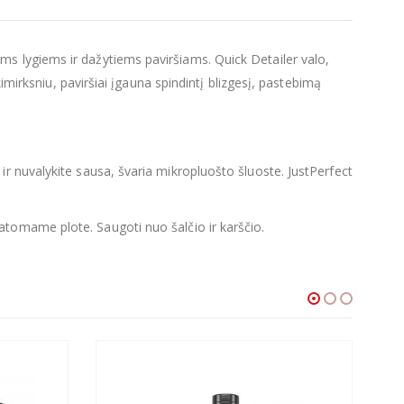
ms lygiems ir dažytiems paviršiams. Quick Detailer valo,
kimirksniu, paviršiai įgauna spindintį blizgesį, pastebimą
.
ų ir nuvalykite sausa, švaria mikropluošto šluoste. JustPerfect
tomame plote. Saugoti nuo šalčio ir karščio.