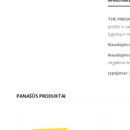
APRAŠYMA
THE FINIS
prižiūri ir 
lygumą ir 
Naudojimo
Naudojimo
negalima lei
Įspėjimai
:
PANAŠŪS PRODUKTAI