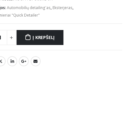
jos:
Automobilių detailing'as
,
Eksterjeras
,
ieriai "Quick Detailer"
Į KREPŠELĮ