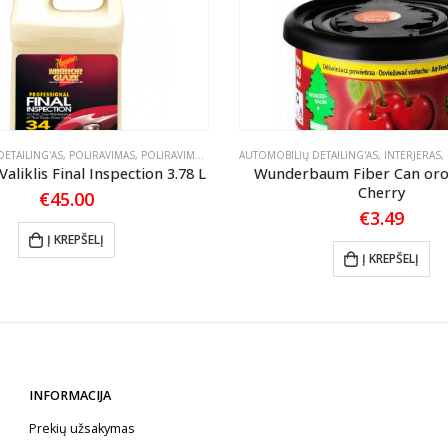
ETAILING'AS
,
POLIRAVIMAS
,
POLIRAVIMO PASTOS VALIKLIAI
AUTOMOBILIŲ DETAILING'AS
,
INTERJERAS
,
Valiklis Final Inspection 3.78 L
Wunderbaum Fiber Can oro 
Cherry
€
45.00
€
3.49
Į KREPŠELĮ
Į KREPŠELĮ
INFORMACIJA
Prekių užsakymas