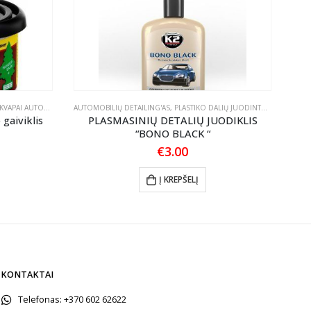
KVAPAI AUTOMOBILIUI
AUTOMOBILIŲ DETAILING'AS
,
PLASTIKO DALIŲ JUODINTOJAI/ATNAUJINTOJAI
AUTO
gaiviklis
PLASMASINIŲ DETALIŲ JUODIKLIS
Meg
“BONO BLACK “
€
3.00
Į KREPŠELĮ
KONTAKTAI
Telefonas:
+370 602 62622