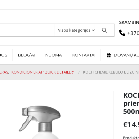
SKAMBIN
Visos kategorijos
+370
JOS
BLOG’AI
NUOMA
KONTAKTAI
DOVANŲ K
JERAS
,
KONDICIONIERIAI "QUICK DETAILER"
KOCH CHEMIE KĖBULO BLIZGINI
KOCH
prie
500
€
14.
Produkt