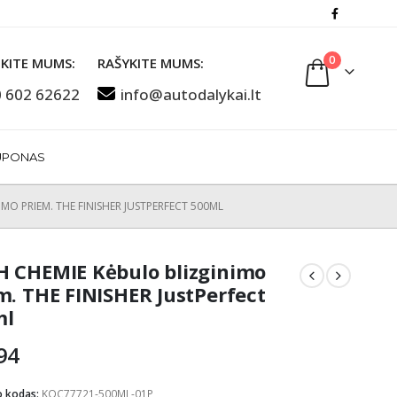
0
KITE MUMS:
RAŠYKITE MUMS:
 602 62622
info@autodalykai.lt
UPONAS
MO PRIEM. THE FINISHER JUSTPERFECT 500ML
 CHEMIE Kėbulo blizginimo
m. THE FINISHER JustPerfect
ml
94
o kodas:
KOC77721-500ML-01P