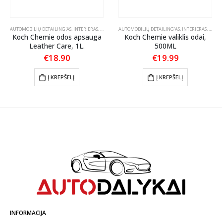
STIKO, VINILO IR GUMOS VALYMAS
AUTOMOBILIŲ DETAILING'AS
,
,
INTERJERAS
TEKSTILĖS PRIEŽIŪRA
,
ODOS PRIEŽIŪRA
AUTOMOBILIŲ DETAILING'AS
,
INTERJERAS
,
ODOS 
Koch Chemie odos apsauga
Koch Chemie valiklis odai,
Leather Care, 1L.
500ML
:
€
18.90
€
19.99
gh
Į KREPŠELĮ
Į KREPŠELĮ
0
INFORMACIJA