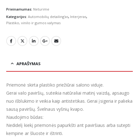
Prieinamumas:
Neturime
Kategorijos:
Automobilių detailing'as
,
Interjeras
,
Plastiko, vinilo ir gumos valymas
APRAŠYMAS
Priemonė skirta plastiko priežiūrai salono viduje.
Gerai valo paviršių, suteikia natūraliai matinį vaizdą, apsaugo
nuo išblukimo ir veikia kaip antistetikas. Gerai įsigeria ir palieka
sausą paviršių. Švelnaus vyšnių kvapo.
Naudojimo būdas:
Nedidelį kiekį priemonės papurkšti ant paviršiaus arba sutepti
kempine ar šluoste ir ištrinti.