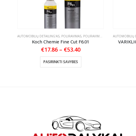
ASTOS
AUTOMOBILIŲ DETAILING'AS
,
POLIRAVIMAS
,
POLIRAVIMO PASTOS
AUTOMOBILIŲ D
 945
Koch Chemie Fine Cut F6.01
VARIKLI
Price
€
17.86
–
€
53.40
range:
This product has multiple variants. The options may be chosen on the product page
€17.86
PASIRINKTI SAVYBES
through
€53.40