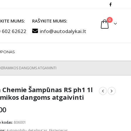
0
KITE MUMS:
RAŠYKITE MUMS:
 602 62622
info@autodalykai.lt
UPONAS
 KERAMIKOS DANGOMS ATGAIVINTI
 Chemie Šampūnas RS ph1 1l
mikos dangoms atgaivinti
00
o kodas:
806001
jos:
Automobilių detailing'as
,
Eksterjeras
,