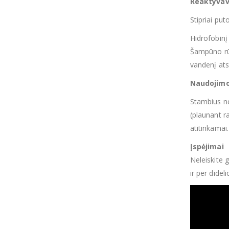
Reaktyva
Stipriai pu
Hidrofobinį
Šampūno rūg
vandenį ats
Naudojimo
Stambius ne
(plaunant r
atitinkamai.
Įspėjimai
Neleiskite 
ir per dide