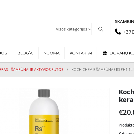
SKAMBIN
Visos kategorijos
+370
JOS
BLOG’AI
NUOMA
KONTAKTAI
DOVANŲ K
JERAS
,
ŠAMPŪNAI IR AKTYVIOS PUTOS
KOCH CHEMIE ŠAMPŪNAS RS PH1 1L
Koch
kera
€
20.
Produkt
Kategori