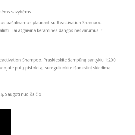
obinėms savybėms.
uskos pašalinamos plaunant su Reactivation Shampoo.
alinti. Tai atgaivina keraminės dangos nešvarumus ir
 Reactivation Shampoo. Praskieskite šampūną santykiu 1:200
dojate putų pistoletą, sureguliuokite išankstinį skiedimą
ą. Saugoti nuo šalčio