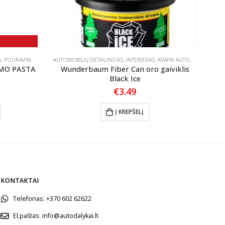
S
,
POLIRAVIMO PASTOS
AUTOMOBILIŲ DETAILING'AS
,
INTERJERAS
,
KVAPAI AUTOMOBILIUI
AUTO
IMO PASTA
Wunderbaum Fiber Can oro gaiviklis
Black Ice
Price
€
3.49
range:
This product has multiple variants. The options may be chosen on the product page
€19.35
Į KREPŠELĮ
through
€51.30
KONTAKTAI
Telefonas:
+370 602 62622
El.paštas:
info@autodalykai.lt