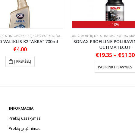
-10%
ETAILING'AS
,
EKSTERJERAS
,
VARIKLIO VALIKLIAI
AUTOMOBILIŲ DETAILING'AS
,
POLIRAVIMA
O VALIKLIS K2 “AKRA” 700ml
SONAX PROFILINE POLIRAV
ULTIMATECUT
€
4.00
€
19.35
–
€
51.30
Į KREPŠELĮ
PASIRINKTI SAVYBES
INFORMACIJA
Prekių užsakymas
Prekių grąžinimas