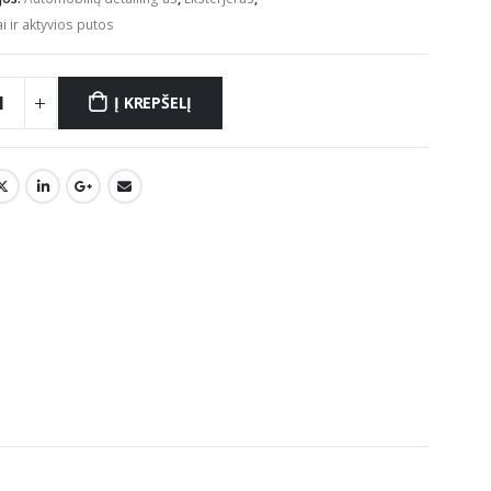
 ir aktyvios putos
Į KREPŠELĮ