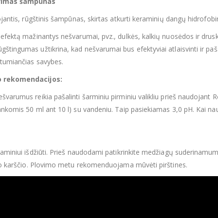
vimas šampūnas
tojantis, rūgštinis šampūnas, skirtas atkurti keraminių dangų hidrof
 efektą mažinantys nešvarumai, pvz., dulkės, kalkių nuosėdos ir dr
štingumas užtikrina, kad nešvarumai bus efektyviai atlaisvinti ir paš
tumiančias savybes.
 rekomendacijos:
švarumus reikia pašalinti šarminiu pirminiu valikliu prieš naudojant
ankomis 50 ml ant 10 l) su vandeniu. Taip pasiekiamas 3,0 pH. Kai nau
gaminiui išdžiūti. Prieš naudodami patikrinkite medžiagų suderinamum
lio karščio. Plovimo metu rekomenduojama mūvėti pirštines.