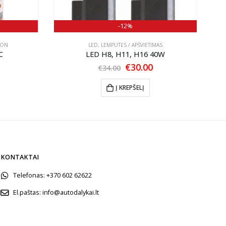
-12%
NON
LED
,
LEMPUTĖS / APŠVIETIMAS
C
LED H8, H11, H16 40W
O
l
urrent
Original
Current
€
30.00
€
34.00
rice
price
price
:
was:
is:
Į KREPŠELĮ
35.00.
€34.00.
€30.00.
KONTAKTAI
Telefonas:
+370 602 62622
El.paštas:
info@autodalykai.lt