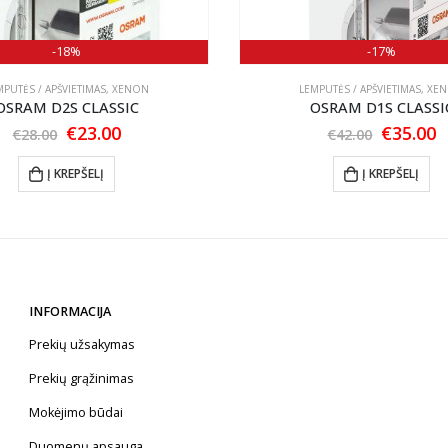
-18%
-17%
MPUTĖS / APŠVIETIMAS
,
XENON
LEMPUTĖS / APŠVIETIMAS
,
XE
OSRAM D2S CLASSIC
OSRAM D1S CLASSI
Original
Current
Origina
C
€
23.00
€
35.00
€
28.00
€
42.00
price
price
price
p
was:
is:
was:
is
Į KREPŠELĮ
Į KREPŠELĮ
€28.00.
€23.00.
€42.00.
€
INFORMACIJA
Prekių užsakymas
Prekių grąžinimas
Mokėjimo būdai
Duomenų apsauga