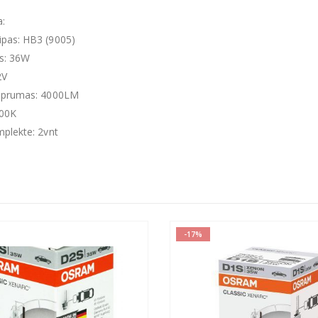
a:
ipas: HB3 (9005)
s: 36W
2V
tiprumas: 4000LM
000K
mplekte: 2vnt
-17%