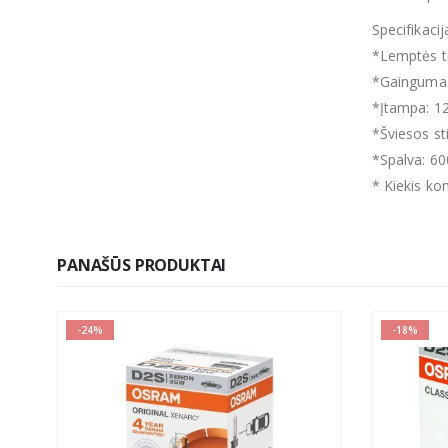
Specifikacij
*Lemptės t
*Gainguma
*Įtampa: 1
*Šviesos s
*Spalva: 6
* Kiekis ko
PANAŠŪS PRODUKTAI
-24%
-18%