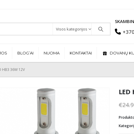
SKAMBIN
Visos kategorijos
+370
JOS
BLOG’AI
NUOMA
KONTAKTAI
DOVANŲ K
D HB3 36W 12V
LED 
€
24.9
Produkt
Kategori