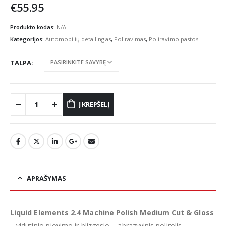
€
55.95
Produkto kodas:
N/A
Kategorijos:
Automobilių detailing'as
,
Poliravimas
,
Poliravimo pastos
TALPA
Į KREPŠELĮ
APRAŠYMAS
Liquid Elements 2.4 Machine Polish Medium Cut & Gloss
– vidutinio pjovimo ir blizgesio – abrazyvinis polirolis