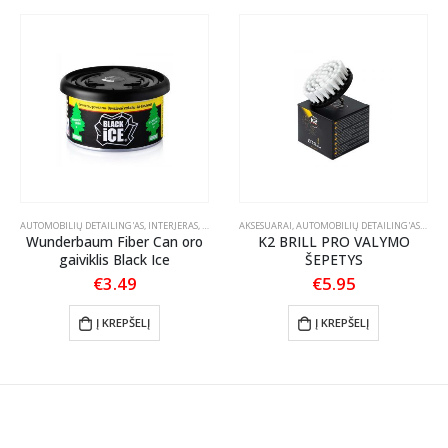
S PRIEŽIŪRA
AUTOMOBILIŲ DETAILING'AS
,
INTERJERAS
,
KVAPAI AUTOMOBILIUI
AKSESUARAI
,
AUTOMOBILIŲ DETAILING'AS
,
ŠEPEČ
Wunderbaum Fiber Can oro
K2 BRILL PRO VALYMO
gaiviklis Black Ice
ŠEPETYS
€
3.49
€
5.95
Į KREPŠELĮ
Į KREPŠELĮ