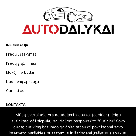
INFORMACIJA
Prekių užsakymas
Prekių grąžinimas
Mokėjimo būdai
Duomenų apsauga
Garantijos
KONTAKTAI
Telefonas:
+370 602 62622
Mūsų svetainėje yra naudojami slapukai (cookies), jeigu
sutinkate dėl slapukų naudojimo paspauskite "Sutinku" Savo
El.paštas:
info@autodalykai.lt
duotą sutikimą bet kada galėsite atšaukti pakeisdami savo
interneto naršyklės nustatymus ir ištrindami įrašytus slapukus.