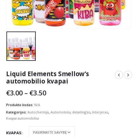
Liquid Elements Smellow’s
automobilio kvapai
Price
€
3.00
–
€
3.50
range:
€3.00
Produkto kodas:
N/A
through
Kategorijos:
Autochemija
,
Automobilių detailing'as
,
Interjeras
,
€3.50
Kvapai automobiliui
KVAPAS