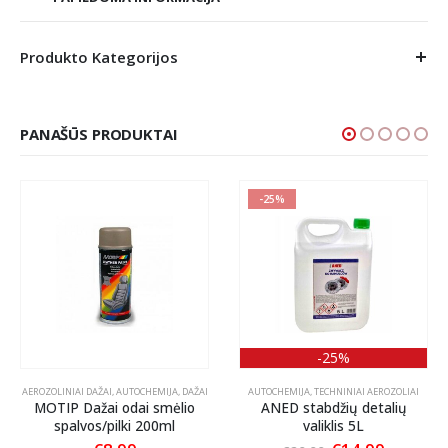
Produkto Kategorijos
PANAŠŪS PRODUKTAI
-25%
-25%
AEROZOLINIAI DAŽAI
,
AUTOCHEMIJA
,
DAŽAI
AUTOCHEMIJA
,
TECHNINIAI AEROZOLIAI
MOTIP Dažai odai smėlio
ANED stabdžių detalių
spalvos/pilki 200ml
valiklis 5L