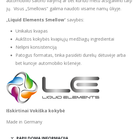
automobilio salono valymą ar bet kuriuo metu atsigaivinti tarp
jų. Visus „Smellows“ galima naudoti visame namų ūkyje.
„
Liquid Elements Smellow
“ savybės:
Unikalus kvapas
Aukštos kokybės kvapiųjų medžiagų ingredientai
Nelipni konsistenciją
Patogus formatas, tinka pasidėti durelių dėtuvėje arba
bet kurioje automobilio kišenėje.
Išskirtinai Vokiška kokybė
Made in Germany
PAPILDOMA INFORMACIJA