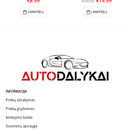
Original
Current
€
8.99
€
14.99
€
20.00
price
price
was:
is:
Į KREPŠELĮ
Į KREPŠELĮ
€20.00.
€14.99.
INFORMACIJA
Prekių užsakymas
Prekių grąžinimas
Mokėjimo būdai
Duomenų apsauga