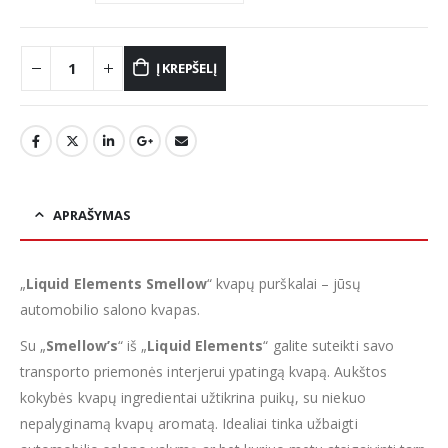
Į KREPŠELĮ
APRAŠYMAS
„
Liquid Elements Smellow
“ kvapų purškalai – jūsų
automobilio salono kvapas.
Su „
Smellow’s
“ iš „
Liquid Elements
“ galite suteikti savo
transporto priemonės interjerui ypatingą kvapą. Aukštos
kokybės kvapų ingredientai užtikrina puikų, su niekuo
nepalyginamą kvapų aromatą. Idealiai tinka užbaigti