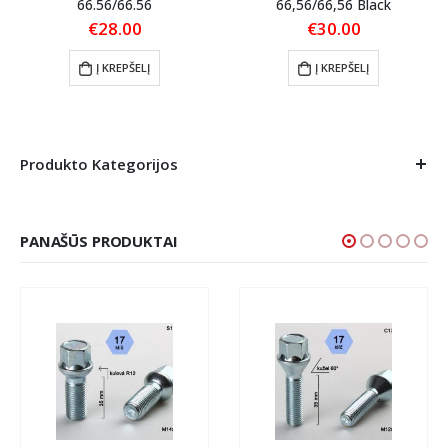
66.56/66.56
66,56/66,56 Black
€
28.00
€
30.00
Į KREPŠELĮ
Į KREPŠELĮ
Produkto Kategorijos
PANAŠŪS PRODUKTAI