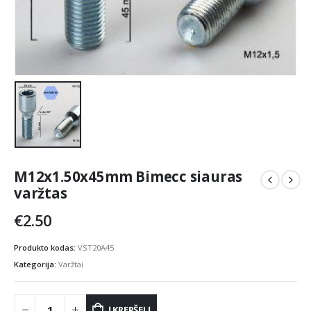
M12x1.50x45mm Bimecc siauras
varžtas
€
2.50
Produkto kodas:
VST20A45
Kategorija:
Varžtai
Į KREPŠELĮ