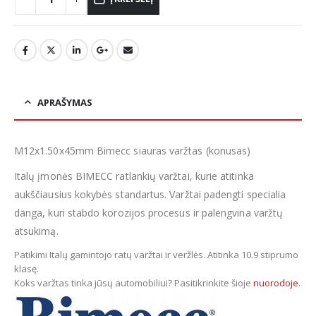
APRAŠYMAS
M12x1.50x45mm Bimecc siauras varžtas (konusas)
Italų įmonės BIMECC ratlankių varžtai, kurie atitinka
aukščiausius kokybės standartus. Varžtai padengti specialia
danga, kuri stabdo korozijos procesus ir palengvina varžtų
atsukimą.
Patikimi Italų gamintojo ratų varžtai ir veržlės. Atitinka 10.9 stiprumo
klasę
.
Koks varžtas tinka jūsų automobiliui? Pasitikrinkite šioje
nuorodoje
.