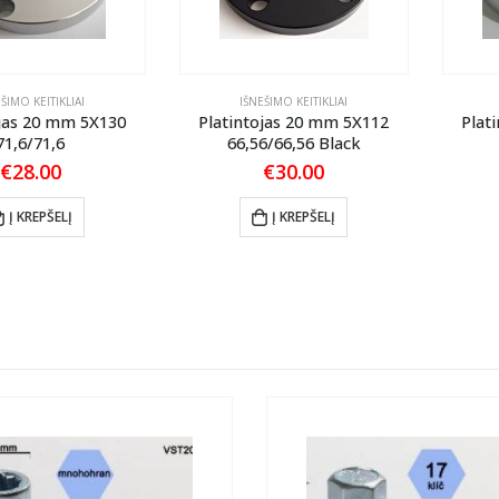
ŠIMO KEITIKLIAI
IŠNEŠIMO KEITIKLIAI
ojas 20 mm 5X130
Platintojas 20 mm 5X112
Plat
71,6/71,6
66,56/66,56 Black
€
28.00
€
30.00
Į KREPŠELĮ
Į KREPŠELĮ