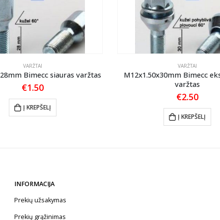
VARŽTAI
VARŽTAI
28mm Bimecc siauras varžtas
M12x1.50x30mm Bimecc eks
varžtas
€
1.50
€
2.50
Į KREPŠELĮ
Į KREPŠELĮ
INFORMACIJA
Prekių užsakymas
Prekių grąžinimas