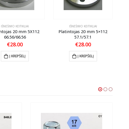
IŠNEŠIMO KEITIKLIAI
IŠNEŠIMO KEITIKLIAI
intojas 20 mm 5X112
Platintojas 20 mm 5×112
P
66.56/66.56
57.1/57.1
€
28.00
€
28.00
Į KREPŠELĮ
Į KREPŠELĮ