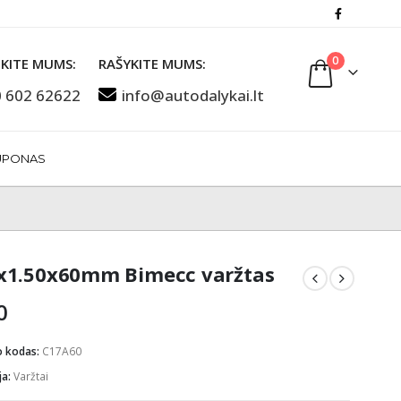
0
KITE MUMS:
RAŠYKITE MUMS:
 602 62622
info@autodalykai.lt
UPONAS
1.50x60mm Bimecc varžtas
0
o kodas:
C17A60
ja:
Varžtai