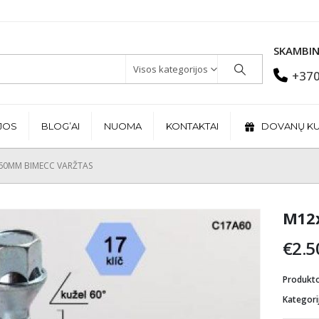
SKAMBIN
Visos kategorijos
+370
JOS
BLOG’AI
NUOMA
KONTAKTAI
DOVANŲ K
60MM BIMECC VARŽTAS
M12x
€
2.5
Produkt
Kategori