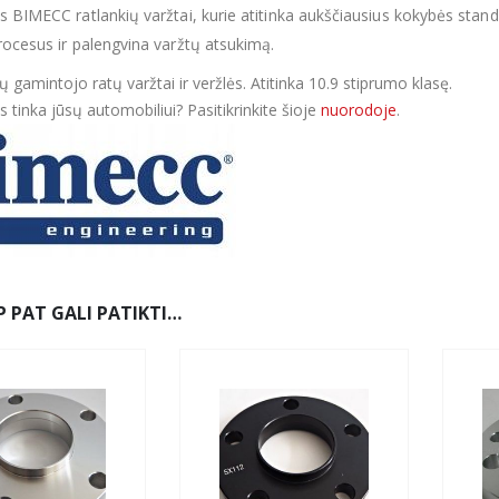
s BIMECC ratlankių varžtai, kurie atitinka aukščiausius kokybės stand
rocesus ir palengvina varžtų atsukimą.
lų gamintojo ratų varžtai ir veržlės. Atitinka 10.9 stiprumo klasę
.
 tinka jūsų automobiliui? Pasitikrinkite šioje
nuorodoje
.
P PAT GALI PATIKTI…