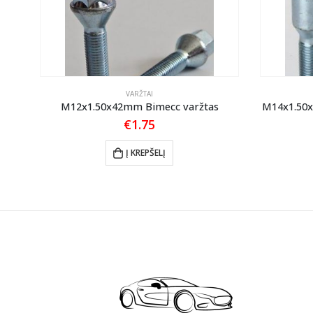
VARŽTAI
M12x1.50x42mm Bimecc varžtas
M14x1.50x
€
1.75
Į KREPŠELĮ