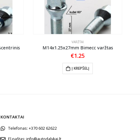
VARŽTAI
centrinis
M14x1.25x27mm Bimecc varžtas
€
1.25
Į KREPŠELĮ
KONTAKTAI
Telefonas:
+370 602 62622
El.paštas:
info@autodalykai.lt