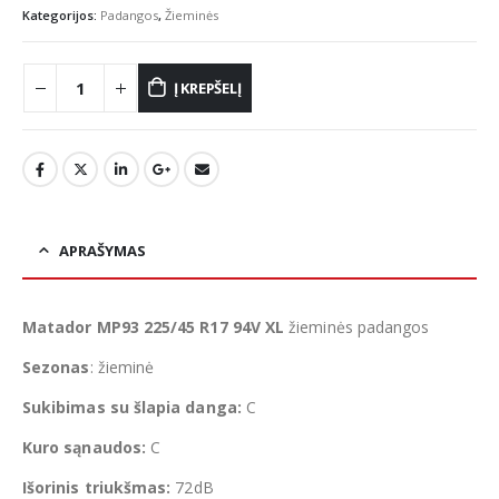
Kategorijos:
Padangos
,
Žieminės
Į KREPŠELĮ
APRAŠYMAS
Matador MP93 225/45 R17 94V XL
žieminės padangos
Sezonas
: žieminė
Sukibimas su šlapia danga:
C
Kuro sąnaudos:
C
Išorinis triukšmas:
72dB