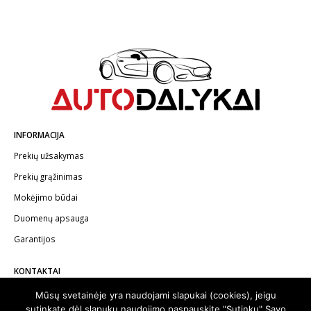
INFORMACIJA
Prekių užsakymas
Prekių grąžinimas
Mokėjimo būdai
Duomenų apsauga
Garantijos
KONTAKTAI
Telefonas:
+370 602 62622
Mūsų svetainėje yra naudojami slapukai (cookies), jeigu
sutinkate dėl slapukų naudojimo paspauskite "Sutinku" Savo