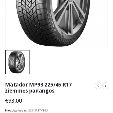
Matador MP93 225/45 R17
žieminės padangos
€
93.00
Produkto kodas:
22545R17MP93