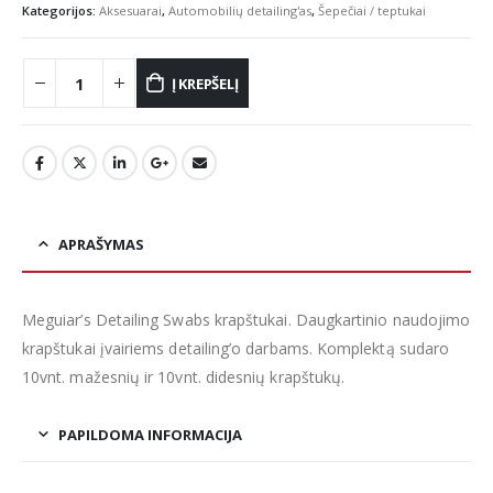
was:
is:
Kategorijos:
Aksesuarai
,
Automobilių detailing'as
,
Šepečiai / teptukai
€16.95.
€12.00.
Į KREPŠELĮ
APRAŠYMAS
Meguiar’s Detailing Swabs krapštukai. Daugkartinio naudojimo
krapštukai įvairiems detailing’o darbams. Komplektą sudaro
10vnt. mažesnių ir 10vnt. didesnių krapštukų.
PAPILDOMA INFORMACIJA