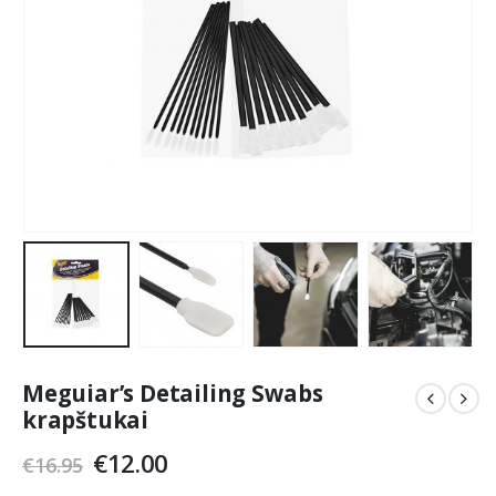
Meguiar’s Detailing Swabs
krapštukai
Original
Current
€
12.00
€
16.95
price
price