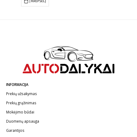
Į KREPŠELĮ
€13.00.
€11.70.
00
INFORMACIJA
Prekių užsakymas
Prekių grąžinimas
Mokėjimo būdai
Duomenų apsauga
Garantijos