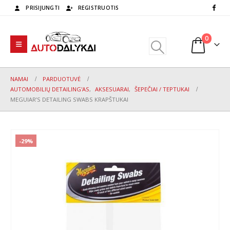
PRISIJUNGTI
REGISTRUOTIS
0
NAMAI
PARDUOTUVĖ
AUTOMOBILIŲ DETAILING'AS
,
AKSESUARAI
,
ŠEPEČIAI / TEPTUKAI
MEGUIAR’S DETAILING SWABS KRAPŠTUKAI
-29%