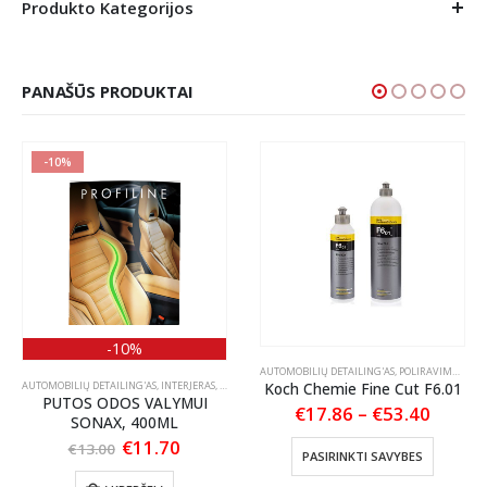
Produkto Kategorijos
PANAŠŪS PRODUKTAI
-10%
-10%
S PRIEŽIŪRA
,
TEKSTILĖS PRIEŽIŪRA
AUTOMOBILIŲ DETAILING'AS
,
POLIRAVIMAS
,
POL
AUTOMOBILIŲ DETAILING'AS
,
INTERJERAS
,
ODOS PRIEŽIŪRA
Koch Chemie Fine Cut F6.01
PUTOS ODOS VALYMUI
Price
€
17.86
–
€
53.40
SONAX, 400ML
range:
This product has multiple variants. The options may be chosen on the product page
Original
Current
€
11.70
€17.8
:
€
13.00
PASIRINKTI SAVYBES
price
price
throu
70
was:
is:
€53.4
ugh