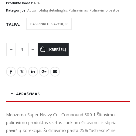
Produkto kodas:
N/A
Kategorijos:
Automobilių detailing'as
,
Poliravimas
,
Poliravimo pastos
TALPA
Į KREPŠELĮ
APRAŠYMAS
Menzerna Super Heavy Cut Compound 300 1 Šlifavimo-
poliravimo produktas skirtas sunkiam šlifavimui ir stipriai
paviršių korekcijai. Ši šlifavimo pasta 25% “aštresnė” nei