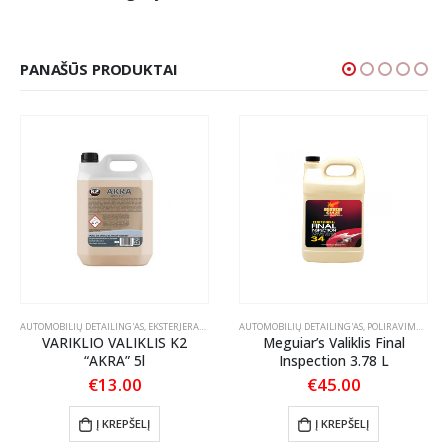
PANAŠŪS PRODUKTAI
RIKLIO VALIKLIAI
AUTOMOBILIŲ DETAILING'AS
,
EKSTERJERAS
,
VARIKLIO VALIKLIAI
AUTOMOBILIŲ DETAILING'AS
,
POLIRAVIMAS
,
POL
VARIKLIO VALIKLIS K2
Meguiar’s Valiklis Final
“AKRA” 5l
Inspection 3.78 L
€
13.00
€
45.00
Į KREPŠELĮ
Į KREPŠELĮ