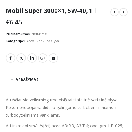
Mobil Super 3000×1, 5W-40, 1 l
€
6.45
Prieinamumas:
Neturime
Kategorijos:
Alyva
,
Variklinė alyva
APRAŠYMAS
Aukščiausio veiksmingumo visiškai sintetinė variklinė alyva.
Rekomenduojama didelio galingumo turbobenzininiams ir
turbodyzeliniams varikliams.
Atitinka: api sm/sl/sj/cf; acea A3/B3, A3/B4; opel gm-ll-B-025;