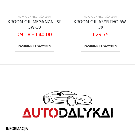
ALYVA
,
VARIKLINĖ ALYVA
ALYVA
,
VARIKLINĖ ALYVA
KROON-OIL MEGANZA LSP
KROON-OIL ASYNTHO 5W-
5W-30
30
Price
€
9.18
–
€
40.00
€
29.75
:
range:
This product has multiple variants. The options may be chosen on the product page
This product has multiple variants. The options may be chosen on the product page
€9.18
PASIRINKTI SAVYBES
PASIRINKTI SAVYBES
gh
through
5
€40.00
INFORMACIJA