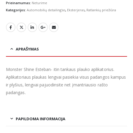
was:
is:
Prieinamumas:
Neturime
€8.00.
€7.00.
Kategorijos:
Automobilių detailing'as
,
Eksterjeras
,
Ratlankių priežiūra
APRAŠYMAS
Monster Shine Esteban- itin tankaus plauko aplikatorius.
Aplikatoriaus plaukas lengvai pasiekia visus padangos kampus
ir plyšius, lengvai pajuodinsite net įmantriausio rašto
padangas.
PAPILDOMA INFORMACIJA