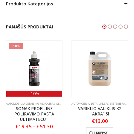
Produkto Kategorijos
PANAŠŪS PRODUKTAI
-10%
-10%
S PRIEŽIŪRA
AUTOMOBILIŲ DETAILING'AS
,
POLIRAVIMAS
,
POLIRAVIMO PASTOS
AUTOMOBILIŲ DETAILING'AS
,
EKSTERJERAS
,
VARI
SONAX PROFILINE
VARIKLIO VALIKLIS K2
POLIRAVIMO PASTA
“AKRA” 5l
ULTIMATECUT
€
13.00
Price
€
19.35
–
€
51.30
range:
This product has multiple variants. The options may be chosen on the product page
Į KREPŠELĮ