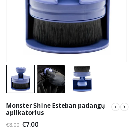
Monster Shine Esteban padangų
aplikatorius
Original
Current
€
7.00
€
8.00
price
price