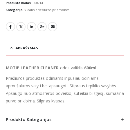
€4.99.
€3.99.
Produkto kodas:
000714
Kategorija:
Vidaus priežiūros priemonės
APRAŠYMAS
MOTIP LEATHER CLEANER
odos valiklis
600ml
Priežiūros produktas odiniams ir pusiau odiniams
apmušalams valyti bei apsaugoti. Stipraus tirpiklio savybės.
Apsaugo nuo atmosferos poveikio, suteikia blizgesį, sumažina
purvo prikibimą. Silpnas kvapas.
Produkto Kategorijos