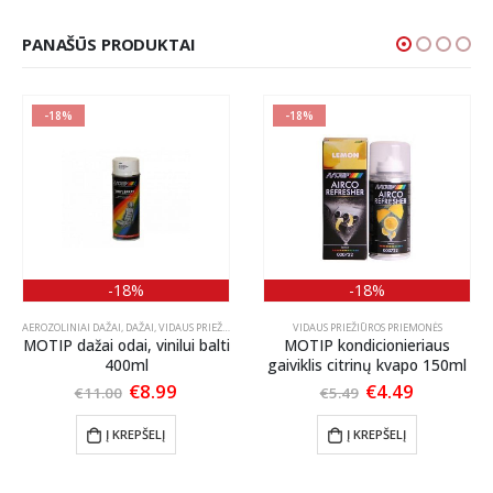
PANAŠŪS PRODUKTAI
-18%
-18%
-18%
-18%
AEROZOLINIAI DAŽAI
,
DAŽAI
,
VIDAUS PRIEŽIŪROS PRIEMONĖS
VIDAUS PRIEŽIŪROS PRIEMONĖS
MOTIP dažai odai, vinilui balti
MOTIP kondicionieriaus
400ml
gaiviklis citrinų kvapo 150ml
t
Original
Current
Original
Current
€
8.99
€
4.49
€
11.00
€
5.49
price
price
price
price
was:
is:
was:
is:
Į KREPŠELĮ
Į KREPŠELĮ
€11.00.
€8.99.
€5.49.
€4.49.