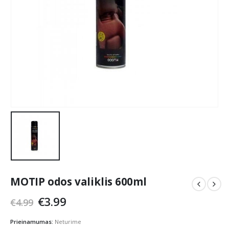
MOTIP odos valiklis 600ml
Original
Current
€
3.99
€
4.99
price
price
was:
is:
Prieinamumas:
Neturime