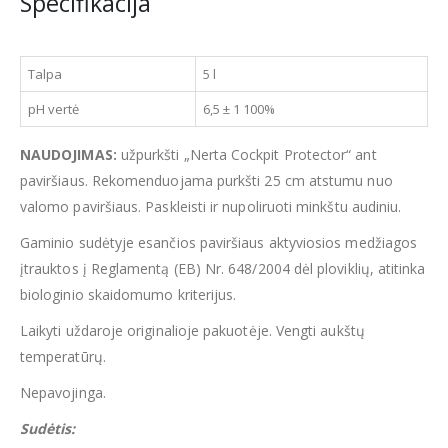
Specifikacija
Talpa
5 l
pH vertė
6,5 ± 1 100%
NAUDOJIMAS:
užpurkšti „Nerta Cockpit Protector“ ant
paviršiaus. Rekomenduojama purkšti 25 cm atstumu nuo
valomo paviršiaus. Paskleisti ir nupoliruoti minkštu audiniu.
Gaminio sudėtyje esančios paviršiaus aktyviosios medžiagos
įtrauktos į Reglamentą (ЕB) Nr. 648/2004 dėl ploviklių, atitinka
biologinio skaidomumo kriterijus.
Laikyti uždaroje originalioje pakuotėje. Vengti aukštų
temperatūrų.
Nepavojinga.
Sudėtis: