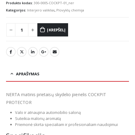
Produkto kodas:
300-0005-COCKPT-01_ner
Kategorijos:
Interjero valikliai
,
Plovyklų chemija
Į KREPŠELĮ
APRAŠYMAS
NERTA matinis prietaisų skydelio pienelis COCKPIT
PROTECTOR
Valo ir atnaujina automobilio saloną
Suteikia malonų aromatą
Priemonė skirta specialiam ir profesionaliam naudojimui