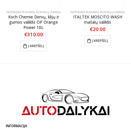
EKSTERJERO PLOVIMAS
,
PLOVYKLŲ CHEMIJA
EKSTERJERO PLOVIMAS
,
PLOVYKLŲ CHEMIJA
Koch Chemie Dervų, klijų ir
ITALTEK MOSCITO WASH
gumos valiklis OP Orange
mašalų valiklis
Power 10L
€
20.00
€
310.00
Į KREPŠELĮ
Į KREPŠELĮ
INFORMACIJA