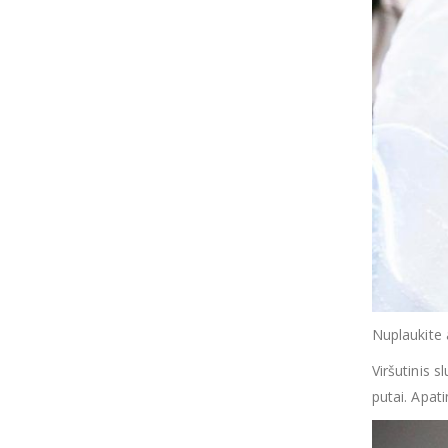
Nuplaukite 
Viršutinis s
putai. Apat