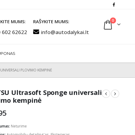
0
KITE MUMS:
RAŠYKITE MUMS:
 602 62622
info@autodalykai.lt
UPONAS
UNIVERSALI PLOVIMO KEMPINĖ
SU Ultrasoft Sponge universali
imo kempinė
95
mumas:
Neturime
jos:
Automobilių detailing'as
,
Eksterjeras
,