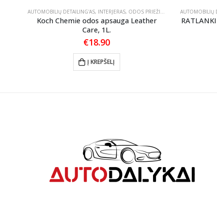
OJAI
AUTOMOBILIŲ DETAILING'AS
,
INTERJERAS
,
ODOS PRIEŽIŪRA
AUTOMOBILIŲ D
S
Koch Chemie odos apsauga Leather
RATLANKI
Care, 1L.
€
18.90
Į KREPŠELĮ