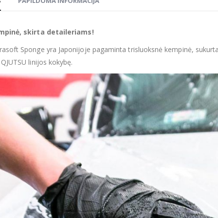
S
PAPILDOMA INFORMACIJA
mpinė, skirta detaileriams!
asoft Sponge yra Japonijoje pagaminta trisluoksnė kempinė, sukurta at
s QJUTSU linijos kokybę.