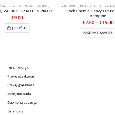
ETAILING'AS
,
EKSTERJERAS
,
RATLANKIŲ PRIEŽIŪRA
AUTOMOBILIŲ DETAILING'AS
,
POLIRAVIMA
Ų VALIKLIS K2 ROTON PRO 1L
Koch Chemie Heavy Cut Po
Kempinė
€
9.00
€
7.50
–
€
15.00
Į KREPŠELĮ
PASIRINKTI SAVYBES
INFORMACIJA
Prekių užsakymas
Prekių grąžinimas
Mokėjimo būdai
Duomenų apsauga
Garantijos