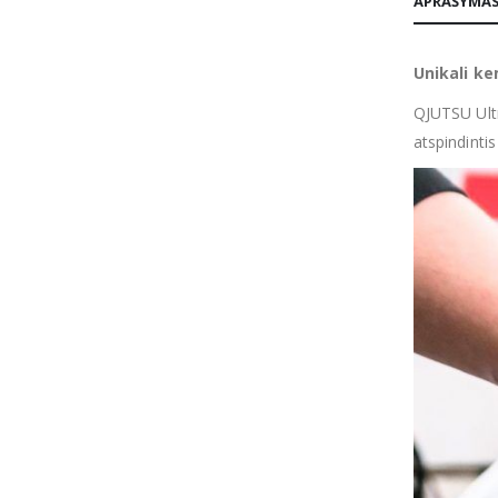
APRAŠYMA
Unikali ke
QJUTSU Ultr
atspindinti