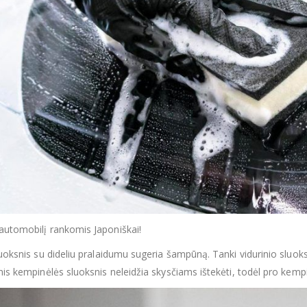
automobilį rankomis Japoniškai!
luoksnis su dideliu pralaidumu sugeria šampūną. Tanki vidurinio sluoksnio
inis kempinėlės sluoksnis neleidžia skysčiams ištekėti, todėl pro kem