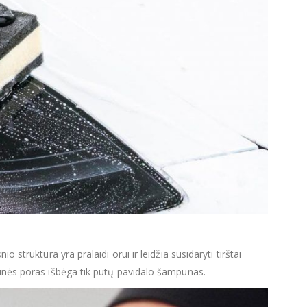
 struktūra yra pralaidi orui ir leidžia susidaryti tirštai
pinės poras išbėga tik putų pavidalo šampūnas.