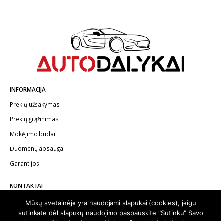
INFORMACIJA
Prekių užsakymas
Prekių grąžinimas
Mokėjimo būdai
Duomenų apsauga
Garantijos
KONTAKTAI
Telefonas:
+370 602 62622
Mūsų svetainėje yra naudojami slapukai (cookies), jeigu
sutinkate dėl slapukų naudojimo paspauskite "Sutinku" Savo
El.paštas:
info@autodalykai.lt