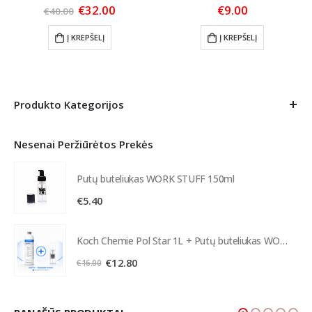
Original
Current
€
32.00
€
9.00
€
40.00
price
price
was:
is:
Į KREPŠELĮ
Į KREPŠELĮ
€40.00.
€32.00.
Produkto Kategorijos
Nesenai Peržiūrėtos Prekės
Putų buteliukas WORK STUFF 150ml
€
5.40
Koch Chemie Pol Star 1L + Putų buteliukas WORK STUFF
Original
Current
€
12.80
€
16.00
price
price
was:
is:
€16.00.
€12.80.