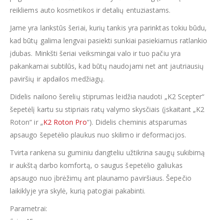
reikliems auto kosmetikos ir detalių entuziastams.
Jame yra lankstūs šeriai, kurių tankis yra parinktas tokiu būdu,
kad būtų galima lengvai pasiekti sunkiai pasiekiamus ratlankio
įdubas. Minkšti šeriai veiksmingai valo ir tuo pačiu yra
pakankamai subtilūs, kad būtų naudojami net ant jautriausių
paviršių ir apdailos medžiagų.
Didelis nailono šerelių stiprumas leidžia naudoti „K2 Scepter“
šepetėlį kartu su stipriais ratų valymo skysčiais (įskaitant „K2
Roton“ ir „
K2 Roton Pro
“). Didelis cheminis atsparumas
apsaugo šepetėlio plaukus nuo skilimo ir deformacijos.
Tvirta rankena su guminiu dangteliu užtikrina saugų sukibimą
ir aukštą darbo komfortą, o saugus šepetėlio galiukas
apsaugo nuo įbrėžimų ant plaunamo paviršiaus. Šepečio
laikiklyje yra skylė, kurią patogiai pakabinti.
Parametrai: