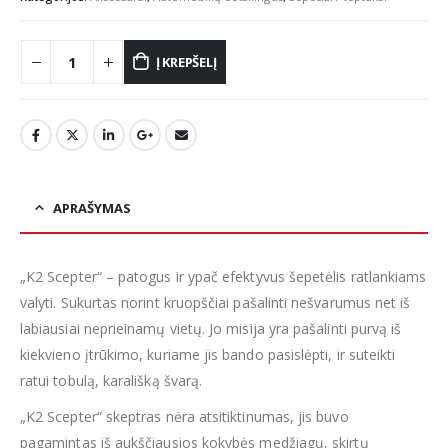
Į KREPŠELĮ
APRAŠYMAS
„K2 Scepter“ – patogus ir ypač efektyvus šepetėlis ratlankiams
valyti. Sukurtas norint kruopščiai pašalinti nešvarumus net iš
labiausiai neprieinamų vietų. Jo misija yra pašalinti purvą iš
kiekvieno įtrūkimo, kuriame jis bando pasislėpti, ir suteikti
ratui tobulą, karališką švarą.
„K2 Scepter“ skeptras nėra atsitiktinumas, jis buvo
pagamintas iš aukščiausios kokybės medžiagų, skirtų