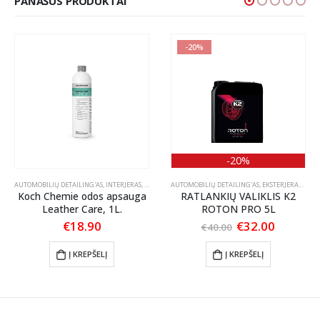
PANAŠŪS PRODUKTAI
-20%
-20%
AUTOMOBILIŲ DETAILING'AS
,
INTERJERAS
,
ODOS PRIEŽIŪRA
AUTOMOBILIŲ DETAILING'AS
,
EKSTERJERAS
,
RATL
Koch Chemie odos apsauga
RATLANKIŲ VALIKLIS K2
Leather Care, 1L.
ROTON PRO 5L
:
Original
Current
€
18.90
€
32.00
€
40.00
price
price
gh
was:
is:
Į KREPŠELĮ
Į KREPŠELĮ
9
€40.00.
€32.00.