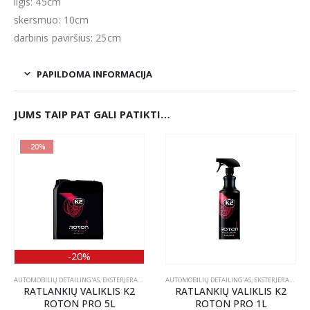
ilgis: 45cm
skersmuo: 10cm
darbinis paviršius: 25cm
PAPILDOMA INFORMACIJA
JUMS TAIP PAT GALI PATIKTI…
-20%
-20%
AUTOMOBILIŲ DETAILING'AS
,
EKSTERJERAS
,
RATLANKIŲ PRIEŽIŪRA
AUTOMOBILIŲ DETAILING'AS
,
EKSTERJERAS
,
RATL
RATLANKIŲ VALIKLIS K2
RATLANKIŲ VALIKLIS K2
ROTON PRO 5L
ROTON PRO 1L