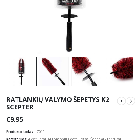
RATLANKIŲ VALYMO ŠEPETYS K2
SCEPTER
€
9.95
Produkto kodas:
17010
Kategorijos:
Aksesuarai
,
Automobilių detailing'as
,
Šepečiai / teptukai